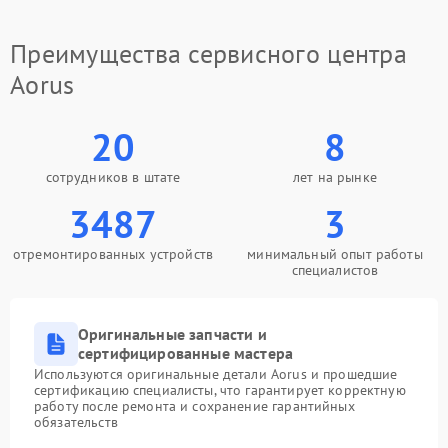
Замена южного моста
2750 рублей
Преимущества сервисного центра
Замена северного моста
2750 рублей
Aorus
Замена тачпада
990 рублей
20
8
Замена корпуса
890 рублей
сотрудников в штате
лет на рынке
Поиск и удаление
3487
3
310 рублей
вирусов
отремонтированных устройств
минимальный опыт работы
специалистов
Оригинальные запчасти и
сертифицированные мастера
Используются оригинальные детали Aorus и прошедшие
сертификацию специалисты, что гарантирует корректную
работу после ремонта и сохранение гарантийных
обязательств