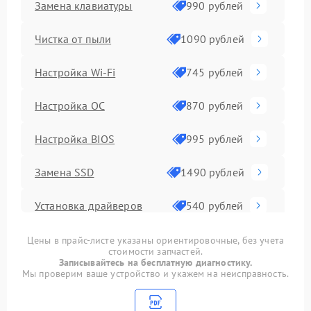
Замена клавиатуры
990 рублей
Чистка от пыли
1090 рублей
Настройка Wi-Fi
745 рублей
Настройка ОС
870 рублей
Настройка BIOS
995 рублей
Замена SSD
1490 рублей
Установка драйверов
540 рублей
Замена видеочипа
2990 рублей
Цены в прайс-листе указаны ориентировочные, без учета
стоимости запчастей.
Записывайтесь на бесплатную диагностику.
Замена материнской
Мы проверим ваше устройство и укажем на неисправность.
1890 рублей
платы