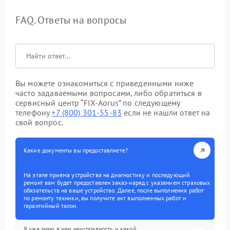
FAQ. Ответы на вопросы
Вы можете ознакомиться с приведенными ниже
часто задаваемыми вопросами, либо обратиться в
сервисный центр “FIX-Aorus” по следующему
телефону
+7 (800) 301-55-83
если не нашли ответ на
свой вопрос.
Какие документы вы предоставляете?
На этапе приема устройства на диагностику и последующий
ремонт вам будет предоставлен заказ-наряд с указанием страховых
обязательств на ваше устройство. Далее, после выполнения работ
по ремонту техники, вы получите акт выполненных работ и
гарантийный талон.
Я уже знаю в чем неисправность и какой