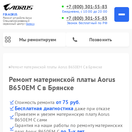
+7 (800) 301-55-83
Ежедневно, с 10:00 до 20:00
FIX-AORUS
+7 (800) 301-55-83
Ремонт устройств Aorus
Специализированный
Звонок бесплатный по РФ
cервисный центр г.
Брянск
Мы ремонтируем
Позвонить
янске
Ремонт материнской платы Aorus B650EM C в Брянске
Ремонт материнской платы Aorus
B650EM C в Брянске
от 75 руб.
Стоимость ремонта
Бесплатная диагностика
даже при отказе
Привезем и увезем материнскую плату Aorus
B650EM C сами
Гарантия на наши работы по ремонту материнских
до 3-х лет
плат Aorus B650EM C