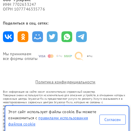
ИНН 7702633247
ОГРН 1077746335776
Поделиться в соц. сетях:
Мы принимаем
все формы оплаты
Политика конфиденциальности
Вся информация на сайте носит исключительно справочный характер.
Товарные знаки используются исключительно для описания устройств, в отношении которых
сервисные центры bry.aorus-fix.ru предоставляют услуги по ремонту. Услуги оказываются в
неавторизованных сервисных центрах bry.aorus-fix.ru, которые не связаны с
правообладателями товарных знаков или их официальными представителями.
Ремонт осуществляется для устройств, уже введенных в гражданский оборот в соответствии
Этот сайт использует файлы cookie. Вы можете
со статьей 1487 ГК РФ.
Использование товарных знаков не преследует цели индивидуализации услуг или введения
ознакомиться с
правилами использования
Согласен
потребителей в заблуждение, а служит для информирования о предоставляемых услугах по
ремонту техники указанных брендов.
файлов cookie
Представленная на сайте информация не является публичной офертой, определяемой
положениями Статьи 437(2) Гражданского кодекса РФ