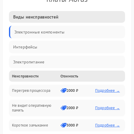
Виды неисправностей
Электронные компоненты
Интерфейсы
Электропитание
Неисправности
Стоимость
Корпус/Герметичность
Перегрев процессора
2000 ₽
Подробнее →
Механика
Не видит оперативную
ПО/Микропрограмма
2000 ₽
Подробнее →
память
Короткое замыкание
3000 ₽
Подробнее →