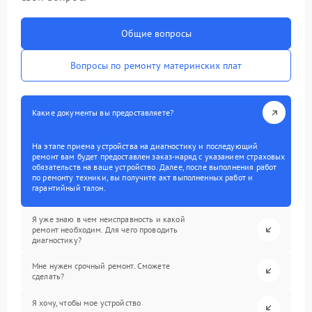
Общие вопросы
Вопросы по ремонту материнских плат
Какие документы вы предоставляете?
На этапе приема устройства на диагностику и последующий
ремонт вам будет предоставлен заказ-наряд с указанием страховых
обязательств на ваше устройство. Далее, после выполнения работ
по ремонту техники, вы получите акт выполненных работ и
гарантийный талон.
Я уже знаю в чем неисправность и какой
ремонт необходим. Для чего проводить
диагностику?
Мне нужен срочный ремонт. Сможете
сделать?
Я хочу, чтобы мое устройство