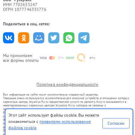
ИНН 7702633247
ОГРН 1077746335776
Поделиться в соц. сетях:
Мы принимаем
все формы оплаты
Политика конфиденциальности
Вся информация на сайте носит исключительно справочный характер.
Товарные знаки используются исключительно для описания устройств, в отношении которых
сервисные центры bry.aorus-fix.ru предоставляют услуги по ремонту. Услуги оказываются в
неавторизованных сервисных центрах bry.aorus-fix.ru, которые не связаны с
правообладателями товарных знаков или их официальными представителями.
Ремонт осуществляется для устройств, уже введенных в гражданский оборот в соответствии
Этот сайт использует файлы cookie. Вы можете
со статьей 1487 ГК РФ.
Использование товарных знаков не преследует цели индивидуализации услуг или введения
ознакомиться с
правилами использования
Согласен
потребителей в заблуждение, а служит для информирования о предоставляемых услугах по
ремонту техники указанных брендов.
файлов cookie
Представленная на сайте информация не является публичной офертой, определяемой
положениями Статьи 437(2) Гражданского кодекса РФ