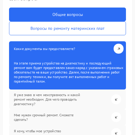
Общие вопросы
Вопросы по ремонту материнских плат
Какие документы вы предоставляете?
На этапе приема устройства на диагностику и последующий
ремонт вам будет предоставлен заказ-наряд с указанием страховых
обязательств на ваше устройство. Далее, после выполнения работ
по ремонту техники, вы получите акт выполненных работ и
гарантийный талон.
Я уже знаю в чем неисправность и какой
ремонт необходим. Для чего проводить
диагностику?
Мне нужен срочный ремонт. Сможете
сделать?
Я хочу, чтобы мое устройство