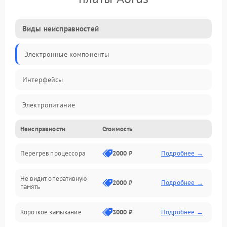
Виды неисправностей
Электронные компоненты
Интерфейсы
Электропитание
Неисправности
Стоимость
Корпус/Герметичность
Перегрев процессора
2000 ₽
Подробнее →
Механика
Не видит оперативную
ПО/Микропрограмма
2000 ₽
Подробнее →
память
Короткое замыкание
3000 ₽
Подробнее →