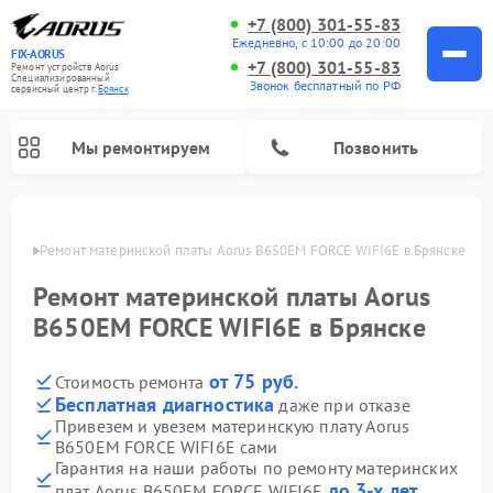
+7 (800) 301-55-83
Ежедневно, с 10:00 до 20:00
FIX-AORUS
+7 (800) 301-55-83
Ремонт устройств Aorus
Специализированный
Звонок бесплатный по РФ
cервисный центр г.
Брянск
Мы ремонтируем
Позвонить
янске
Ремонт материнской платы Aorus B650EM FORCE WIFI6E в Брянске
Ремонт материнской платы Aorus
B650EM FORCE WIFI6E в Брянске
от 75 руб.
Стоимость ремонта
Бесплатная диагностика
даже при отказе
Привезем и увезем материнскую плату Aorus
B650EM FORCE WIFI6E сами
Гарантия на наши работы по ремонту материнских
до 3-х лет
плат Aorus B650EM FORCE WIFI6E