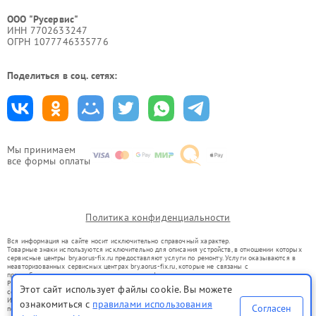
ООО "Русервис"
ИНН 7702633247
ОГРН 1077746335776
Поделиться в соц. сетях:
Мы принимаем
все формы оплаты
Политика конфиденциальности
Вся информация на сайте носит исключительно справочный характер.
Товарные знаки используются исключительно для описания устройств, в отношении которых
сервисные центры bry.aorus-fix.ru предоставляют услуги по ремонту. Услуги оказываются в
неавторизованных сервисных центрах bry.aorus-fix.ru, которые не связаны с
правообладателями товарных знаков или их официальными представителями.
Ремонт осуществляется для устройств, уже введенных в гражданский оборот в соответствии
Этот сайт использует файлы cookie. Вы можете
со статьей 1487 ГК РФ.
Использование товарных знаков не преследует цели индивидуализации услуг или введения
ознакомиться с
правилами использования
Согласен
потребителей в заблуждение, а служит для информирования о предоставляемых услугах по