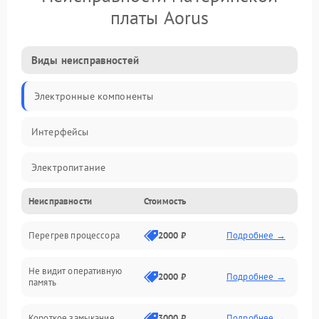
платы Aorus
Виды неисправностей
Электронные компоненты
Интерфейсы
Электропитание
Неисправности
Стоимость
Корпус/Герметичность
Перегрев процессора
2000 ₽
Подробнее →
Механика
Не видит оперативную
ПО/Микропрограмма
2000 ₽
Подробнее →
память
Короткое замыкание
3000 ₽
Подробнее →