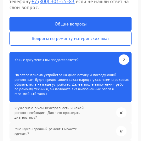
телефону
+7 (800) 301-55-83
если не нашли ответ на
свой вопрос.
Общие вопросы
Вопросы по ремонту материнских плат
Какие документы вы предоставляете?
На этапе приема устройства на диагностику и последующий
ремонт вам будет предоставлен заказ-наряд с указанием страховых
обязательств на ваше устройство. Далее, после выполнения работ
по ремонту техники, вы получите акт выполненных работ и
гарантийный талон.
Я уже знаю в чем неисправность и какой
ремонт необходим. Для чего проводить
диагностику?
Мне нужен срочный ремонт. Сможете
сделать?