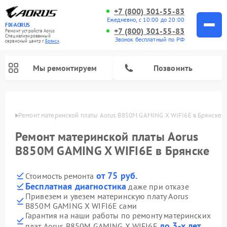
+7 (800) 301-55-83
Ежедневно, с 10:00 до 20:00
FIX-AORUS
+7 (800) 301-55-83
Ремонт устройств Aorus
Специализированный
Звонок бесплатный по РФ
cервисный центр г.
Брянск
Мы ремонтируем
Позвонить
янске
Ремонт материнской платы Aorus B850M GAMING X WIFI6E в Брянске
Ремонт материнской платы Aorus
B850M GAMING X WIFI6E в Брянске
от 75 руб.
Стоимость ремонта
Бесплатная диагностика
даже при отказе
Привезем и увезем материнскую плату Aorus
B850M GAMING X WIFI6E сами
Гарантия на наши работы по ремонту материнских
до 3-х лет
плат Aorus B850M GAMING X WIFI6E