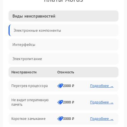
Виды неисправностей
Электронные компоненты
Интерфейсы
Электропитание
Неисправности
Стоимость
Корпус/Герметичность
Перегрев процессора
2000 ₽
Подробнее →
Механика
Не видит оперативную
ПО/Микропрограмма
2000 ₽
Подробнее →
память
Короткое замыкание
3000 ₽
Подробнее →