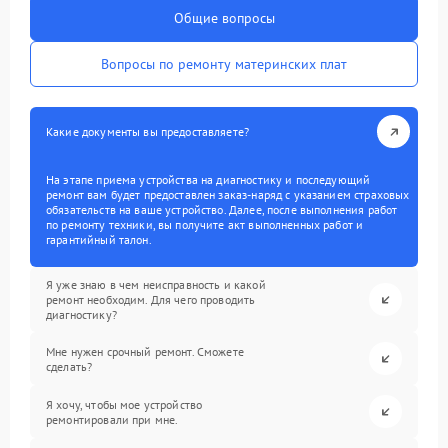
Общие вопросы
Вопросы по ремонту материнских плат
Какие документы вы предоставляете?
На этапе приема устройства на диагностику и последующий
ремонт вам будет предоставлен заказ-наряд с указанием страховых
обязательств на ваше устройство. Далее, после выполнения работ
по ремонту техники, вы получите акт выполненных работ и
гарантийный талон.
Я уже знаю в чем неисправность и какой
ремонт необходим. Для чего проводить
диагностику?
Мне нужен срочный ремонт. Сможете
сделать?
Я хочу, чтобы мое устройство
ремонтировали при мне.