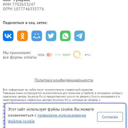
ИНН 7702633247
ОГРН 1077746335776
Поделиться в соц. сетях:
Мы принимаем
все формы оплаты
Политика конфиденциальности
Вся информация на сайте носит исключительно справочный характер.
Товарные знаки используются исключительно для описания устройств, в отношении которых
сервисные центры bry.aorus-fix.ru предоставляют услуги по ремонту. Услуги оказываются в
неавторизованных сервисных центрах bry.aorus-fix.ru, которые не связаны с
правообладателями товарных знаков или их официальными представителями.
Ремонт осуществляется для устройств, уже введенных в гражданский оборот в соответствии
Этот сайт использует файлы cookie. Вы можете
со статьей 1487 ГК РФ.
Использование товарных знаков не преследует цели индивидуализации услуг или введения
ознакомиться с
правилами использования
Согласен
потребителей в заблуждение, а служит для информирования о предоставляемых услугах по
ремонту техники указанных брендов.
файлов cookie
Представленная на сайте информация не является публичной офертой, определяемой
положениями Статьи 437(2) Гражданского кодекса РФ