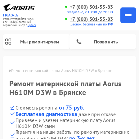
+7 (800) 301-55-83
Ежедневно, с 10:00 до 20:00
FIX-AORUS
+7 (800) 301-55-83
Ремонт устройств Aorus
Специализированный
Звонок бесплатный по РФ
cервисный центр г.
Брянск
Мы ремонтируем
Позвонить
янске
Ремонт материнской платы Aorus H610M D3W в Брянске
Ремонт материнской платы Aorus
H610M D3W в Брянске
от 75 руб.
Стоимость ремонта
Бесплатная диагностика
даже при отказе
Привезем и увезем материнскую плату Aorus
H610M D3W сами
Гарантия на наши работы по ремонту материнских
до 3-х лет
плат Aorus H610M D3W