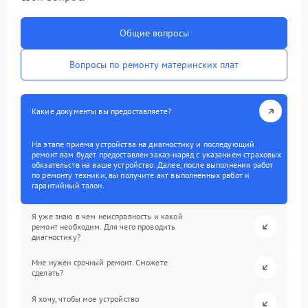
Общие вопросы
Вопросы по ремонту материнских плат
Какие документы вы предоставляете?
На этапе приема устройства на диагностику и последующий
ремонт вам будет предоставлен заказ-наряд с указанием страховых
обязательств на ваше устройство. Далее, после выполнения работ
по ремонту техники, вы получите акт выполненных работ и
гарантийный талон.
Я уже знаю в чем неисправность и какой
ремонт необходим. Для чего проводить
диагностику?
Мне нужен срочный ремонт. Сможете
сделать?
Я хочу, чтобы мое устройство