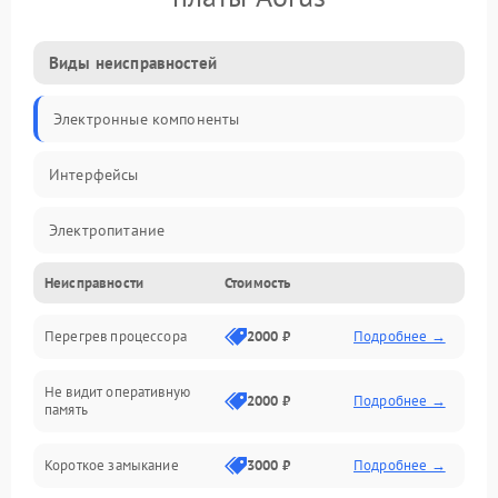
Виды неисправностей
Электронные компоненты
Интерфейсы
Электропитание
Неисправности
Стоимость
Корпус/Герметичность
Перегрев процессора
2000 ₽
Подробнее →
Механика
Не видит оперативную
ПО/Микропрограмма
2000 ₽
Подробнее →
память
Короткое замыкание
3000 ₽
Подробнее →