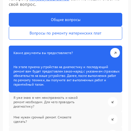
свой вопрос.
Общие вопросы
Вопросы по ремонту материнских плат
Какие документы вы предоставляете?
На этапе приема устройства на диагностику и последующий
ремонт вам будет предоставлен заказ-наряд с указанием страховых
обязательств на ваше устройство. Далее, после выполнения работ
по ремонту техники, вы получите акт выполненных работ и
гарантийный талон.
Я уже знаю в чем неисправность и какой
ремонт необходим. Для чего проводить
диагностику?
Мне нужен срочный ремонт. Сможете
сделать?