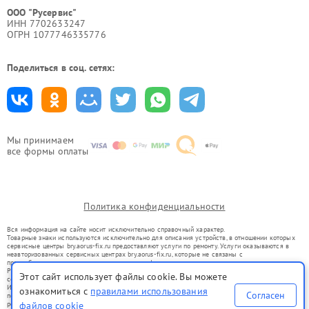
ООО "Русервис"
ИНН 7702633247
ОГРН 1077746335776
Поделиться в соц. сетях:
Мы принимаем
все формы оплаты
Политика конфиденциальности
Вся информация на сайте носит исключительно справочный характер.
Товарные знаки используются исключительно для описания устройств, в отношении которых
сервисные центры bry.aorus-fix.ru предоставляют услуги по ремонту. Услуги оказываются в
неавторизованных сервисных центрах bry.aorus-fix.ru, которые не связаны с
правообладателями товарных знаков или их официальными представителями.
Ремонт осуществляется для устройств, уже введенных в гражданский оборот в соответствии
Этот сайт использует файлы cookie. Вы можете
со статьей 1487 ГК РФ.
Использование товарных знаков не преследует цели индивидуализации услуг или введения
ознакомиться с
правилами использования
Согласен
потребителей в заблуждение, а служит для информирования о предоставляемых услугах по
ремонту техники указанных брендов.
файлов cookie