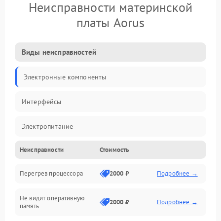
Неисправности материнской
платы Aorus
Виды неисправностей
Электронные компоненты
Интерфейсы
Электропитание
Неисправности
Стоимость
Корпус/Герметичность
Перегрев процессора
2000 ₽
Подробнее →
Механика
Не видит оперативную
ПО/Микропрограмма
2000 ₽
Подробнее →
память