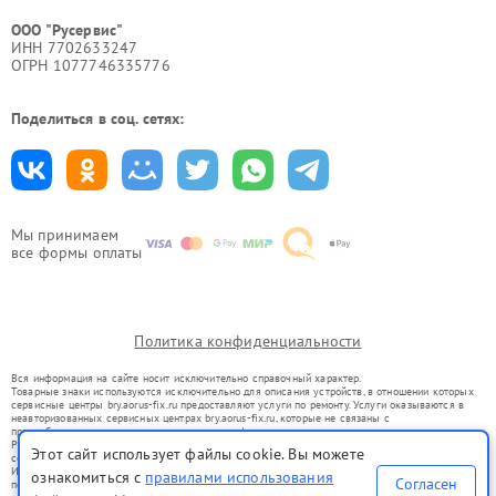
ООО "Русервис"
ИНН 7702633247
ОГРН 1077746335776
Поделиться в соц. сетях:
Мы принимаем
все формы оплаты
Политика конфиденциальности
Вся информация на сайте носит исключительно справочный характер.
Товарные знаки используются исключительно для описания устройств, в отношении которых
сервисные центры bry.aorus-fix.ru предоставляют услуги по ремонту. Услуги оказываются в
неавторизованных сервисных центрах bry.aorus-fix.ru, которые не связаны с
правообладателями товарных знаков или их официальными представителями.
Ремонт осуществляется для устройств, уже введенных в гражданский оборот в соответствии
Этот сайт использует файлы cookie. Вы можете
со статьей 1487 ГК РФ.
Использование товарных знаков не преследует цели индивидуализации услуг или введения
ознакомиться с
правилами использования
Согласен
потребителей в заблуждение, а служит для информирования о предоставляемых услугах по