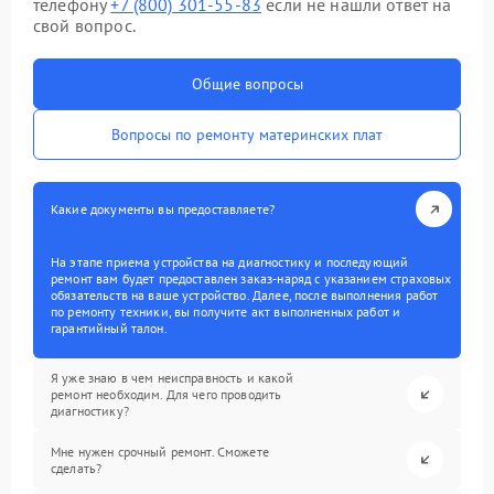
телефону
+7 (800) 301-55-83
если не нашли ответ на
свой вопрос.
Общие вопросы
Вопросы по ремонту материнских плат
Какие документы вы предоставляете?
На этапе приема устройства на диагностику и последующий
ремонт вам будет предоставлен заказ-наряд с указанием страховых
обязательств на ваше устройство. Далее, после выполнения работ
по ремонту техники, вы получите акт выполненных работ и
гарантийный талон.
Я уже знаю в чем неисправность и какой
ремонт необходим. Для чего проводить
диагностику?
Мне нужен срочный ремонт. Сможете
сделать?