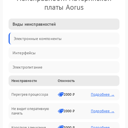
платы Aorus
Виды неисправностей
Электронные компоненты
Интерфейсы
Электропитание
Неисправности
Стоимость
Корпус/Герметичность
Перегрев процессора
2000 ₽
Подробнее →
Механика
Не видит оперативную
ПО/Микропрограмма
2000 ₽
Подробнее →
память
Короткое замыкание
3000 ₽
Подробнее →