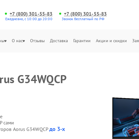
+7 (800) 301-55-83
+7 (800) 301-55-83
Ежедневно, с 10:00 до 20:00
Звонок бесплатный по РФ
ны
О нас
Отзывы
Доставка
Гарантии
Акции и скидки
Зая
orus G34WQCP
е
P сами
до 3-х
иторов Aorus G34WQCP