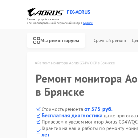
FIX-AORUS
Ремонт устройств Aorus
Специализированный cервисный центр г.
Брянск
Мы ремонтируем
Срочный ремонт
Це
ров Aorus в Брянске
Ремонт монитора Aorus G34WQCP в Брянске
Ремонт монитора A
Ремонт материнских плат Aorus
в Брянске
от 575 руб.
Стоимость ремонта
Бесплатная диагностика
даже при отказ
Привезем и увезем монитор Aorus G34WQC
Гарантия на наши работы по ремонту мон
лет