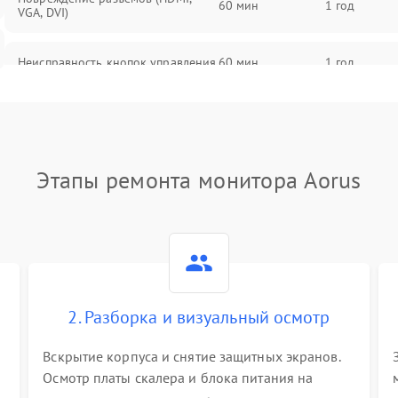
60 мин
1 год
VGA, DVI)
Неисправность кнопок управления
60 мин
1 год
Поломка инвертора
60 мин
1 год
Повреждение кабеля питания
60 мин
1 год
Этапы ремонта монитора Aorus
Неисправность системы защиты от
60 мин
1 год
перегрузок
Поломка системы автоматического
60 мин
1 год
отключения
2. Разборка и визуальный осмотр
Неисправность системы защиты от
60 мин
1 год
короткого замыкания
Вскрытие корпуса и снятие защитных экранов.
Осмотр платы скалера и блока питания на