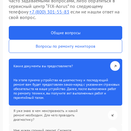
часто задаваемыми вопросами, либо обратиться в
сервисный центр “FIX-Aorus” по следующему
телефону
+7 (800) 301-55-83
если не нашли ответ на
свой вопрос.
Общие вопросы
Вопросы по ремонту мониторов
Какие документы вы предоставляете?
На этапе приема устройства на диагностику и последующий
ремонт вам будет предоставлен заказ-наряд с указанием страховых
обязательств на ваше устройство. Далее, после выполнения работ
по ремонту техники, вы получите акт выполненных работ и
гарантийный талон.
Я уже знаю в чем неисправность и какой
ремонт необходим. Для чего проводить
диагностику?
Мне нужен срочный ремонт. Сможете