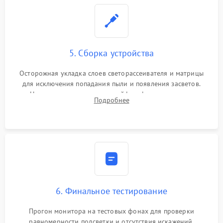
5. Сборка устройства
Осторожная укладка слоев светорассеивателя и матрицы
для исключения попадания пыли и появления засветов.
Надежное подключение шлейфов, фиксация плат и
Подробнее
аккуратное защелкивание пластикового корпуса монитора.
6. Финальное тестирование
Прогон монитора на тестовых фонах для проверки
равномерности подсветки и отсутствия искажений.