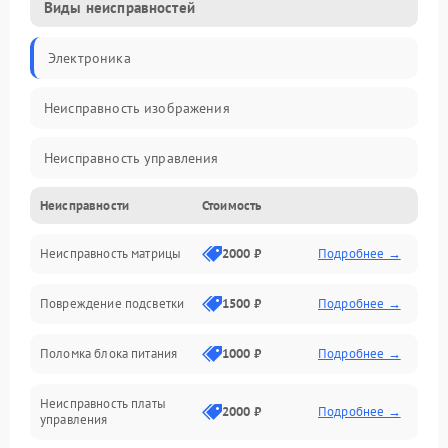
Виды неисправностей
Электроника
Неисправность изображения
Неисправность управления
Неисправности
Стоимость
Неисправность интерфейсов
Неисправность матрицы
2000 ₽
Подробнее →
Прочие неисправности
Повреждение подсветки
1500 ₽
Подробнее →
Неисправность звука
Поломка блока питания
1000 ₽
Подробнее →
Механические повреждения
Неисправность платы
2000 ₽
Подробнее →
управления