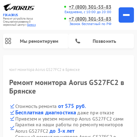
+7 (800) 301-55-83
Ежедневно, с 10:00 до 20:00
FIX-AORUS
+7 (800) 301-55-83
Ремонт устройств Aorus
Специализированный
Звонок бесплатный по РФ
cервисный центр г.
Брянск
Мы ремонтируем
Позвонить
е
Ремонт монитора Aorus GS27FC2 в Брянске
Ремонт монитора Aorus GS27FC2 в
Брянске
от 575 руб.
Стоимость ремонта
Бесплатная диагностика
даже при отказе
Привезем и увезем монитор Aorus GS27FC2 сами
Гарантия на наши работы по ремонту мониторов
до 3-х лет
Aorus GS27FC2
Срочный ремонт мониторов Aorus GS27FC2 в