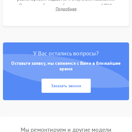
Проверка работоспособности всех портов (HDMI,
Подробнее
DisplayPort, VGA) и кнопок управления под нагрузкой в
течение пары часов.
У Вас остались вопросы?
Оставьте заявку, мы свяжемся с Вами в ближайшее
время
Заказать звонок
Мы ремонтируем и другие модели