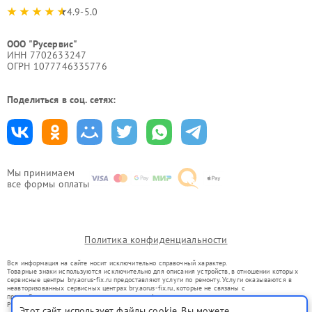
4.9-5.0
ООО "Русервис"
ИНН 7702633247
ОГРН 1077746335776
Поделиться в соц. сетях:
Мы принимаем
все формы оплаты
Политика конфиденциальности
Вся информация на сайте носит исключительно справочный характер.
Товарные знаки используются исключительно для описания устройств, в отношении которых
сервисные центры bry.aorus-fix.ru предоставляют услуги по ремонту. Услуги оказываются в
неавторизованных сервисных центрах bry.aorus-fix.ru, которые не связаны с
правообладателями товарных знаков или их официальными представителями.
Ремонт осуществляется для устройств, уже введенных в гражданский оборот в соответствии
Этот сайт использует файлы cookie. Вы можете