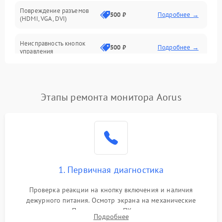
Повреждение разъемов
500 ₽
Подробнее →
(HDMI, VGA, DVI)
Неисправность кнопок
500 ₽
Подробнее →
управления
Поломка инвертора
1500 ₽
Подробнее →
Этапы ремонта монитора Aorus
Повреждение кабеля
500 ₽
Подробнее →
питания
Неисправность системы
1000 ₽
Подробнее →
защиты от перегрузок
Поломка системы
1. Первичная диагностика
автоматического
1000 ₽
Подробнее →
отключения
Проверка реакции на кнопку включения и наличия
дежурного питания. Осмотр экрана на механические
Неисправность системы
повреждения. Подключение к ПК для оценки вывода
защиты от короткого
1000 ₽
Подробнее →
Подробнее
изображения, работы подсветки и выявления артефактов на