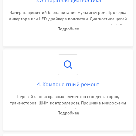
3. Аппаратная диагностика
Поломка системы защиты
1000 ₽
Подробнее →
от замыкания
Замер напряжений блока питания мультиметром. Проверка
инвертора или LED-драйвера подсветки. Диагностика цепей
питания скалера и тестирование сигналов на шлейфе LVDS
Подробнее
4. Компонентный ремонт
Перепайка неисправных элементов (конденсаторов,
транзисторов, ШИМ-контроллеров). Прошивка микросхемы
памяти при программных сбоях. При поломке подсветки —
Подробнее
разборка матрицы и замена выгоревших светодиодов.