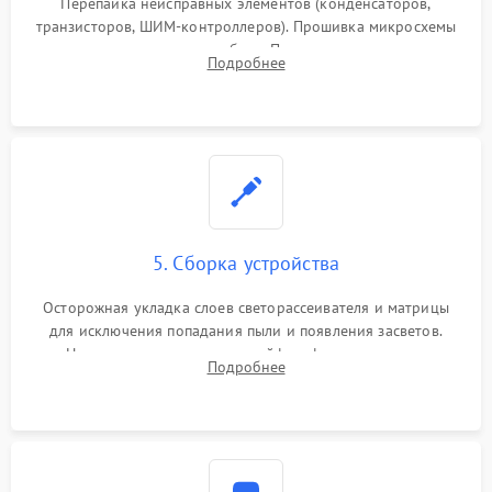
Перепайка неисправных элементов (конденсаторов,
транзисторов, ШИМ-контроллеров). Прошивка микросхемы
памяти при программных сбоях. При поломке подсветки —
Подробнее
разборка матрицы и замена выгоревших светодиодов.
5. Сборка устройства
Осторожная укладка слоев светорассеивателя и матрицы
для исключения попадания пыли и появления засветов.
Надежное подключение шлейфов, фиксация плат и
Подробнее
аккуратное защелкивание пластикового корпуса монитора.