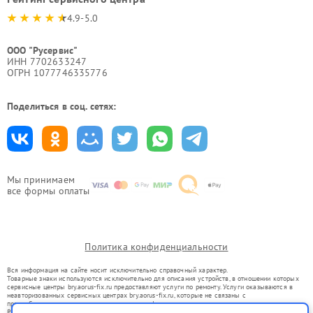
4.9-5.0
ООО "Русервис"
ИНН 7702633247
ОГРН 1077746335776
Поделиться в соц. сетях:
Мы принимаем
все формы оплаты
Политика конфиденциальности
Вся информация на сайте носит исключительно справочный характер.
Товарные знаки используются исключительно для описания устройств, в отношении которых
сервисные центры bry.aorus-fix.ru предоставляют услуги по ремонту. Услуги оказываются в
неавторизованных сервисных центрах bry.aorus-fix.ru, которые не связаны с
правообладателями товарных знаков или их официальными представителями.
Ремонт осуществляется для устройств, уже введенных в гражданский оборот в соответствии