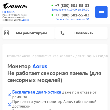
+7 (800) 301-55-83
Ежедневно, с 10:00 до 20:00
FIX-AORUS
+7 (800) 301-55-83
Ремонт устройств Aorus
Специализированный
Звонок бесплатный по РФ
cервисный центр г.
Брянск
Мы ремонтируем
Позвонить
янске
Монитор Aorus не работает сенсорная панель (для сенсорных моделе
Монитор
Aorus
Не работает сенсорная панель (для
сенсорных моделей)
Бесплатная диагностика
даже при отказе от
ремонта
Привезем и увезем монитор Aorus собственной
доставкой