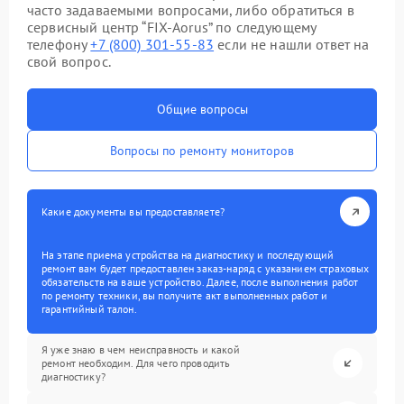
часто задаваемыми вопросами, либо обратиться в
сервисный центр “FIX-Aorus” по следующему
телефону
+7 (800) 301-55-83
если не нашли ответ на
свой вопрос.
Общие вопросы
Вопросы по ремонту мониторов
Какие документы вы предоставляете?
На этапе приема устройства на диагностику и последующий
ремонт вам будет предоставлен заказ-наряд с указанием страховых
обязательств на ваше устройство. Далее, после выполнения работ
по ремонту техники, вы получите акт выполненных работ и
гарантийный талон.
Я уже знаю в чем неисправность и какой
ремонт необходим. Для чего проводить
диагностику?