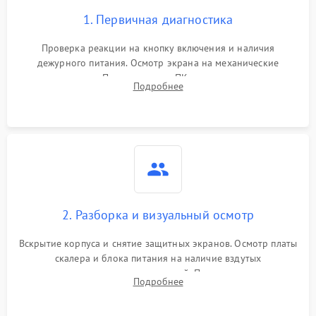
1. Первичная диагностика
Проверка реакции на кнопку включения и наличия
дежурного питания. Осмотр экрана на механические
повреждения. Подключение к ПК для оценки вывода
Подробнее
изображения, работы подсветки и выявления артефактов на
матрице.
2. Разборка и визуальный осмотр
Вскрытие корпуса и снятие защитных экранов. Осмотр платы
скалера и блока питания на наличие вздутых
конденсаторов, прогаров, окислений. Проверка надежности
Подробнее
контактов и целостности шлейфов матрицы.