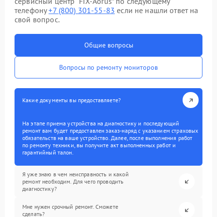
сервисный центр “FIX-Aorus” по следующему
телефону
+7 (800) 301-55-83
если не нашли ответ на
свой вопрос.
Общие вопросы
Вопросы по ремонту мониторов
Какие документы вы предоставляете?
На этапе приема устройства на диагностику и последующий
ремонт вам будет предоставлен заказ-наряд с указанием страховых
обязательств на ваше устройство. Далее, после выполнения работ
по ремонту техники, вы получите акт выполненных работ и
гарантийный талон.
Я уже знаю в чем неисправность и какой
ремонт необходим. Для чего проводить
диагностику?
Мне нужен срочный ремонт. Сможете
сделать?