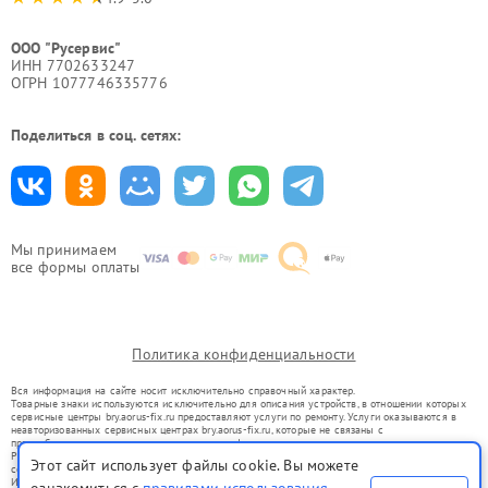
ООО "Русервис"
ИНН 7702633247
ОГРН 1077746335776
Поделиться в соц. сетях:
Мы принимаем
все формы оплаты
Политика конфиденциальности
Вся информация на сайте носит исключительно справочный характер.
Товарные знаки используются исключительно для описания устройств, в отношении которых
сервисные центры bry.aorus-fix.ru предоставляют услуги по ремонту. Услуги оказываются в
неавторизованных сервисных центрах bry.aorus-fix.ru, которые не связаны с
правообладателями товарных знаков или их официальными представителями.
Ремонт осуществляется для устройств, уже введенных в гражданский оборот в соответствии
Этот сайт использует файлы cookie. Вы можете
со статьей 1487 ГК РФ.
Использование товарных знаков не преследует цели индивидуализации услуг или введения