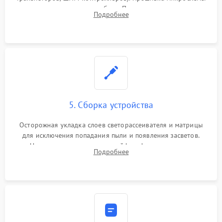
памяти при программных сбоях. При поломке подсветки —
Подробнее
разборка матрицы и замена выгоревших светодиодов.
5. Сборка устройства
Осторожная укладка слоев светорассеивателя и матрицы
для исключения попадания пыли и появления засветов.
Надежное подключение шлейфов, фиксация плат и
Подробнее
аккуратное защелкивание пластикового корпуса монитора.