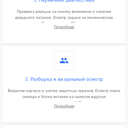
Проверка реакции на кнопку включения и наличия
дежурного питания. Осмотр экрана на механические
повреждения. Подключение к ПК для оценки вывода
Подробнее
изображения, работы подсветки и выявления артефактов на
матрице.
2. Разборка и визуальный осмотр
Вскрытие корпуса и снятие защитных экранов. Осмотр платы
скалера и блока питания на наличие вздутых
конденсаторов, прогаров, окислений. Проверка надежности
Подробнее
контактов и целостности шлейфов матрицы.