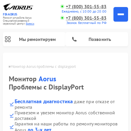
+7 (800) 301-55-83
Ежедневно, с 10:00 до 20:00
FIX-AORUS
+7 (800) 301-55-83
Ремонт устройств Aorus
Специализированный
Звонок бесплатный по РФ
cервисный центр г.
Брянск
Мы ремонтируем
Позвонить
янске
Монитор Aorus проблемы с displayport
Монитор
Aorus
Проблемы с DisplayPort
Бесплатная диагностика
даже при отказе от
ремонта
Привезем и увезем монитор Aorus собственной
доставкой
Гарантия на наши работы по ремонту мониторов
до 3-х лет
Aorus