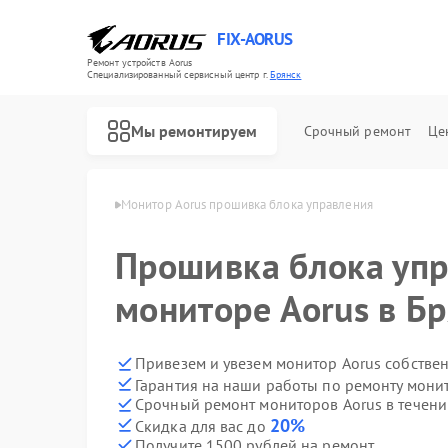
FIX-AORUS
Ремонт устройств Aorus
Специализированный cервисный центр г.
Брянск
Мы ремонтируем
Срочный ремонт
Це
ров Aorus в Брянске
Монитор Aorus прошивка блока управления
Прошивка блока упр
Ремонт материнских плат Aorus
мониторе Aorus в Б
Привезем и увезем монитор Aorus собстве
Гарантия на наши работы по ремонту мони
Срочный ремонт мониторов Aorus в течени
20%
Скидка для вас до
Получите 1500 рублей на ремонт