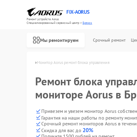
FIX-AORUS
Ремонт устройств Aorus
Специализированный cервисный центр г.
Брянск
Мы ремонтируем
Срочный ремонт
Це
ров Aorus в Брянске
Монитор Aorus ремонт блока управления
Ремонт блока управ
Ремонт материнских плат Aorus
мониторе Aorus в Б
Привезем и увезем монитор Aorus собстве
Гарантия на наши работы по ремонту мони
Срочный ремонт мониторов Aorus в течени
20%
Скидка для вас до
Получите 1500 рублей на ремонт