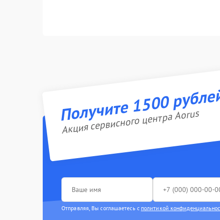
Получите 1500 рубле
Акция сервисного центра Aorus
Отправляя, Вы соглашаетесь с
политикой конфиденциально