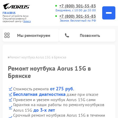
+7 (800) 301-55-83
Ежедневно, с 10:00 до 20:00
FIX-AORUS
+7 (800) 301-55-83
Ремонт устройств Aorus
Специализированный
Звонок бесплатный по РФ
cервисный центр г.
Брянск
Мы ремонтируем
Позвонить
янске
Ремонт ноутбука Aorus 15G в Брянске
Ремонт ноутбука Aorus 15G в
Брянске
от 275 руб.
Стоимость ремонта
Бесплатная диагностика
даже при отказе
Привезем и увезем ноутбук Aorus 15G сами
Гарантия на наши работы по ремонту ноутбуков
до 3-х лет
Aorus 15G
Срочный ремонт ноутбуков Aorus 15G в течении