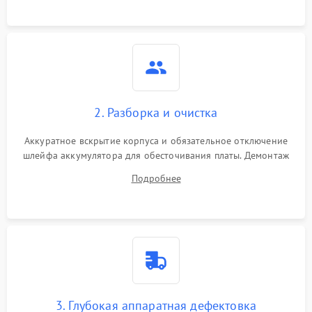
ошибки чтения,
пропадание диска
Неисправность
оперативной памяти:
2000 ₽
Подробнее →
вылеты приложений,
синие экраны
2. Разборка и очистка
Проблемы Wi‑Fi или
2500 ₽
Подробнее →
Bluetooth модулей
Аккуратное вскрытие корпуса и обязательное отключение
шлейфа аккумулятора для обесточивания платы. Демонтаж
системы охлаждения, очистка кулера от пыли и удаление
Подробнее
высохшей термопасты с кристаллов чипов.
3. Глубокая аппаратная дефектовка