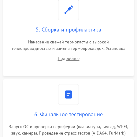
5. Сборка и профилактика
Нанесение свежей термопасты с высокой
теплопроводностью и замена термопрокладок. Установка
системы охлаждения, подключение всех внутренних
Подробнее
шлейфов, модулей памяти и накопителей. Предварительная
сборка корпуса.
6. Финальное тестирование
Запуск ОС и проверка периферии (клавиатура, тачпад, Wi-Fi,
звук, камера). Проведение стресс-тестов (AIDA64, FurMark)