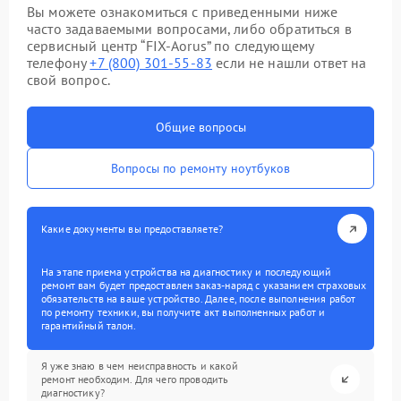
Вы можете ознакомиться с приведенными ниже
часто задаваемыми вопросами, либо обратиться в
сервисный центр “FIX-Aorus” по следующему
телефону
+7 (800) 301-55-83
если не нашли ответ на
свой вопрос.
Общие вопросы
Вопросы по ремонту ноутбуков
Какие документы вы предоставляете?
На этапе приема устройства на диагностику и последующий
ремонт вам будет предоставлен заказ-наряд с указанием страховых
обязательств на ваше устройство. Далее, после выполнения работ
по ремонту техники, вы получите акт выполненных работ и
гарантийный талон.
Я уже знаю в чем неисправность и какой
ремонт необходим. Для чего проводить
диагностику?