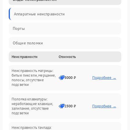
Аппаратные неисправности
Порты
Общие поломки
Неисправности
Стоимость
Устройства
Неисправность матрицы:
Программные ошибки
битые пиксели, мерцание,
5000 ₽
Подробнее →
полосы, отсутствие
подсветки
Электрические и системные сбои
Поломка клавиатуры:
Интерфейсные проблемы
неработающие клавиши,
2500 ₽
Подробнее →
залипание, отсутствие
подсветки
Батарея
Неисправность тачпада: