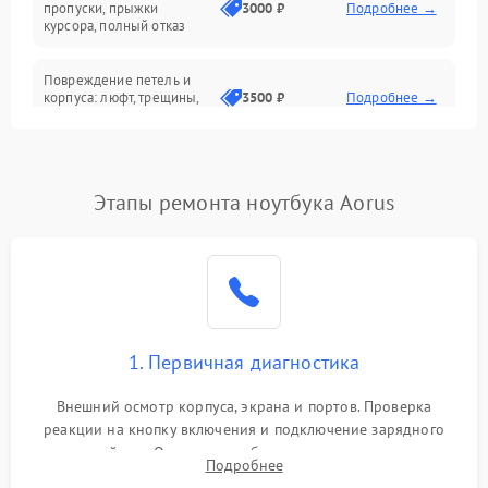
Сеть и интернет
пропуски, прыжки
3000 ₽
Подробнее →
курсора, полный отказ
Система охлаждения
Повреждение петель и
корпуса: люфт, трещины,
3500 ₽
Подробнее →
деформация
Проблемы аккумулятора:
быстрая разрядка,
2500 ₽
Подробнее →
Этапы ремонта ноутбука Aorus
невозможность зарядки,
вздутие
Неисправность зарядного
устройства или разъёма
2000 ₽
Подробнее →
питания
1. Первичная диагностика
Перегрев из‑за пыли,
износа термопасты или
2500 ₽
Подробнее →
неисправности кулера
Внешний осмотр корпуса, экрана и портов. Проверка
реакции на кнопку включения и подключение зарядного
устройства. Оценка потребления тока с помощью
Выход из строя SSD или
Подробнее
HDD: медленная загрузка,
лабораторного блока питания для локализации проблемы.
3000 ₽
Подробнее →