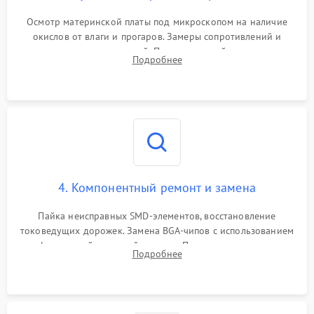
Осмотр материнской платы под микроскопом на наличие
окислов от влаги и прогаров. Замеры сопротивлений и
дежурных напряжений. Проверка цепей питания,
Подробнее
мультиконтроллера, процессора и видеочипа.
4. Компонентный ремонт и замена
Пайка неисправных SMD-элементов, восстановление
токоведущих дорожек. Замена BGA-чипов с использованием
инфракрасной паяльной станции. Прошивка микросхемы
Подробнее
BIOS или замена поврежденных портов USB