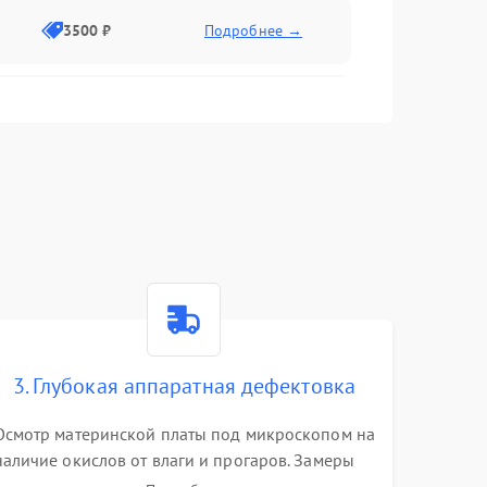
3500 ₽
Подробнее →
2500 ₽
Подробнее →
2000 ₽
Подробнее →
2500 ₽
Подробнее →
3. Глубокая аппаратная дефектовка
3000 ₽
Подробнее →
Осмотр материнской платы под микроскопом на
наличие окислов от влаги и прогаров. Замеры
2000 ₽
Подробнее →
сопротивлений и дежурных напряжений.