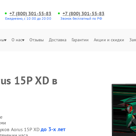
+7 (800) 301-55-83
+7 (800) 301-55-83
Ежедневно, с 10:00 до 20:00
Звонок бесплатный по РФ
ны
О нас
Отзывы
Доставка
Гарантии
Акции и скидки
Зая
us 15P XD в
е
ами
до 3-х лет
буков Aorus 15P XD
течении часа