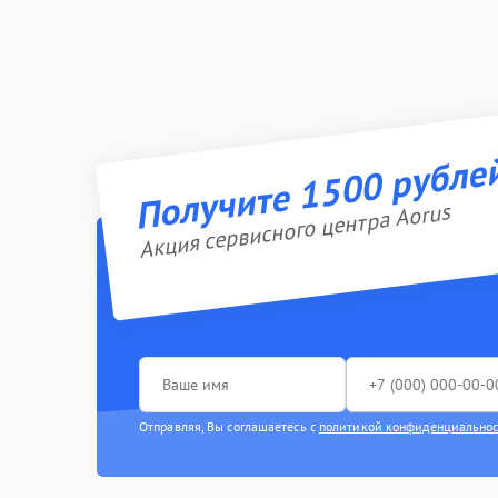
Получите 1500 рубле
Акция сервисного центра Aorus
Отправляя, Вы соглашаетесь с
политикой конфиденциально