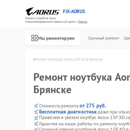
FIX-AORUS
Ремонт устройств Aorus
Специализированный cервисный центр г.
Брянск
Мы ремонтируем
Срочный ремонт
Це
ков Aorus в Брянске
Ремонт ноутбука Aorus 15P XD в Брянске
Ремонт ноутбука Aor
Ремонт материнских плат Aorus
Брянске
от 275 руб.
Стоимость ремонта
Бесплатная диагностика
даже при отказ
Привезем и увезем ноутбук Aorus 15P XD с
Гарантия на наши работы по ремонту ноут
Срочный ремонт ноутбуков Aorus 15P XD в 