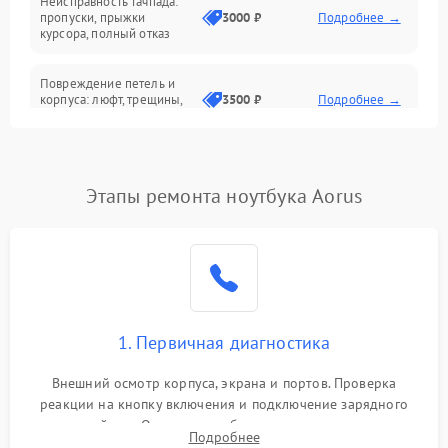
Неисправность тачпада:
Сеть и интернет
пропуски, прыжки
3000 ₽
Подробнее →
курсора, полный отказ
Система охлаждения
Повреждение петель и
корпуса: люфт, трещины,
3500 ₽
Подробнее →
деформация
Проблемы аккумулятора:
быстрая разрядка,
2500 ₽
Подробнее →
Этапы ремонта ноутбука Aorus
невозможность зарядки,
вздутие
Неисправность зарядного
устройства или разъёма
2000 ₽
Подробнее →
питания
1. Первичная диагностика
Перегрев из‑за пыли,
износа термопасты или
2500 ₽
Подробнее →
неисправности кулера
Внешний осмотр корпуса, экрана и портов. Проверка
реакции на кнопку включения и подключение зарядного
устройства. Оценка потребления тока с помощью
Выход из строя SSD или
Подробнее
HDD: медленная загрузка,
лабораторного блока питания для локализации проблемы.