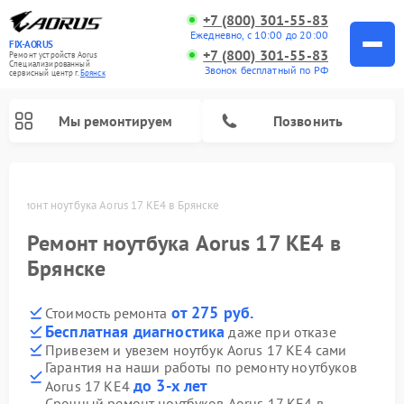
+7 (800) 301-55-83
Ежедневно, с 10:00 до 20:00
FIX-AORUS
+7 (800) 301-55-83
Ремонт устройств Aorus
Специализированный
Звонок бесплатный по РФ
cервисный центр г.
Брянск
Мы ремонтируем
Позвонить
е
Ремонт ноутбука Aorus 17 KE4 в Брянске
Ремонт ноутбука Aorus 17 KE4 в
Брянске
от 275 руб.
Стоимость ремонта
Бесплатная диагностика
даже при отказе
Привезем и увезем ноутбук Aorus 17 KE4 сами
Гарантия на наши работы по ремонту ноутбуков
до 3-х лет
Aorus 17 KE4
Срочный ремонт ноутбуков Aorus 17 KE4 в