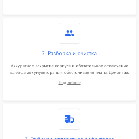
3000 ₽
Подробнее →
ошибки чтения,
пропадание диска
Неисправность
оперативной памяти:
2000 ₽
Подробнее →
вылеты приложений,
синие экраны
2. Разборка и очистка
Проблемы Wi‑Fi или
2500 ₽
Подробнее →
Bluetooth модулей
Аккуратное вскрытие корпуса и обязательное отключение
шлейфа аккумулятора для обесточивания платы. Демонтаж
системы охлаждения, очистка кулера от пыли и удаление
Подробнее
высохшей термопасты с кристаллов чипов.