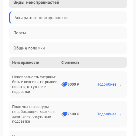
Виды неисправностей
Аппаратные неисправности
Порты
Общие поломки
Неисправности
Стоимость
Устройства
Неисправность матрицы:
Программные ошибки
битые пиксели, мерцание,
5000 ₽
Подробнее →
полосы, отсутствие
подсветки
Электрические и системные сбои
Поломка клавиатуры:
Интерфейсные проблемы
неработающие клавиши,
2500 ₽
Подробнее →
залипание, отсутствие
подсветки
Батарея