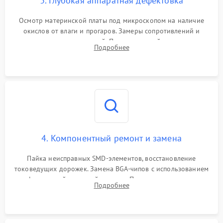
3. Глубокая аппаратная дефектовка
Осмотр материнской платы под микроскопом на наличие
окислов от влаги и прогаров. Замеры сопротивлений и
дежурных напряжений. Проверка цепей питания,
Подробнее
мультиконтроллера, процессора и видеочипа.
4. Компонентный ремонт и замена
Пайка неисправных SMD-элементов, восстановление
токоведущих дорожек. Замена BGA-чипов с использованием
инфракрасной паяльной станции. Прошивка микросхемы
Подробнее
BIOS или замена поврежденных портов USB