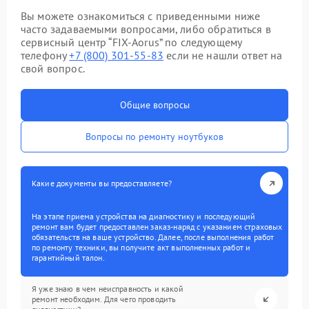
Вы можете ознакомиться с приведенными ниже
часто задаваемыми вопросами, либо обратиться в
сервисный центр “FIX-Aorus” по следующему
телефону
+7 (800) 301-55-83
если не нашли ответ на
свой вопрос.
Общие вопросы
Вопросы по ремонту ноутбуков
Какие документы вы предоставляете?
На этапе приема устройства на диагностику и последующий
ремонт вам будет предоставлен заказ-наряд с указанием страховых
обязательств на ваше устройство. Далее, после выполнения работ
по ремонту техники, вы получите акт выполненных работ и
гарантийный талон.
Я уже знаю в чем неисправность и какой
ремонт необходим. Для чего проводить