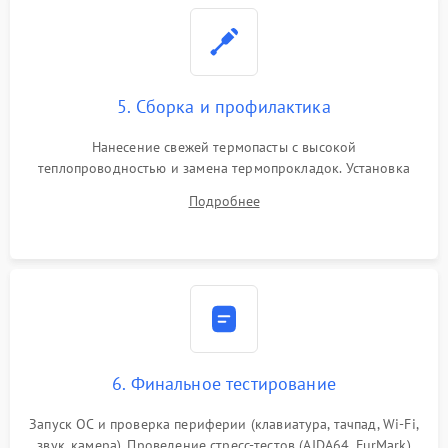
5. Сборка и профилактика
Нанесение свежей термопасты с высокой
теплопроводностью и замена термопрокладок. Установка
системы охлаждения, подключение всех внутренних
Подробнее
шлейфов, модулей памяти и накопителей. Предварительная
сборка корпуса.
6. Финальное тестирование
Запуск ОС и проверка периферии (клавиатура, тачпад, Wi-Fi,
звук, камера). Проведение стресс-тестов (AIDA64, FurMark)