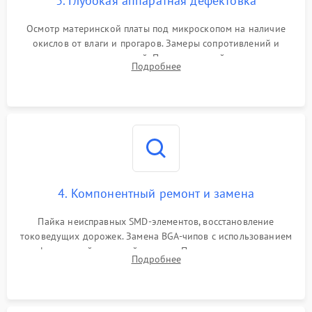
3. Глубокая аппаратная дефектовка
Осмотр материнской платы под микроскопом на наличие
окислов от влаги и прогаров. Замеры сопротивлений и
дежурных напряжений. Проверка цепей питания,
Подробнее
мультиконтроллера, процессора и видеочипа.
4. Компонентный ремонт и замена
Пайка неисправных SMD-элементов, восстановление
токоведущих дорожек. Замена BGA-чипов с использованием
инфракрасной паяльной станции. Прошивка микросхемы
Подробнее
BIOS или замена поврежденных портов USB