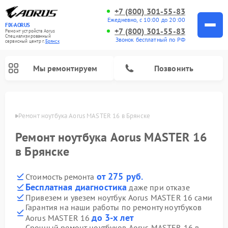
+7 (800) 301-55-83
Ежедневно, с 10:00 до 20:00
FIX-AORUS
+7 (800) 301-55-83
Ремонт устройств Aorus
Специализированный
Звонок бесплатный по РФ
cервисный центр г.
Брянск
Мы ремонтируем
Позвонить
янске
Ремонт ноутбука Aorus MASTER 16 в Брянске
Ремонт ноутбука Aorus MASTER 16
в Брянске
от 275 руб.
Стоимость ремонта
Бесплатная диагностика
даже при отказе
Привезем и увезем ноутбук Aorus MASTER 16 сами
Гарантия на наши работы по ремонту ноутбуков
до 3-х лет
Aorus MASTER 16
Срочный ремонт ноутбуков Aorus MASTER 16 в