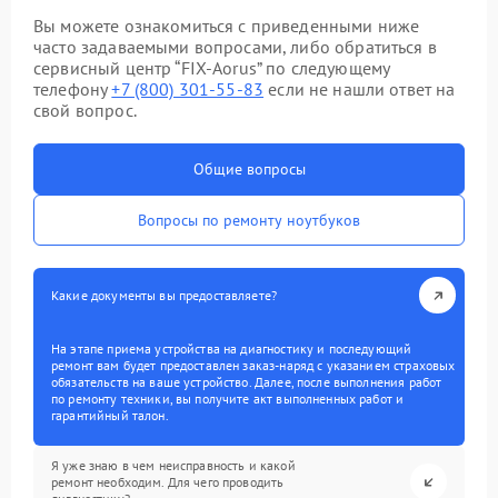
Вы можете ознакомиться с приведенными ниже
часто задаваемыми вопросами, либо обратиться в
сервисный центр “FIX-Aorus” по следующему
телефону
+7 (800) 301-55-83
если не нашли ответ на
свой вопрос.
Общие вопросы
Вопросы по ремонту ноутбуков
Какие документы вы предоставляете?
На этапе приема устройства на диагностику и последующий
ремонт вам будет предоставлен заказ-наряд с указанием страховых
обязательств на ваше устройство. Далее, после выполнения работ
по ремонту техники, вы получите акт выполненных работ и
гарантийный талон.
Я уже знаю в чем неисправность и какой
ремонт необходим. Для чего проводить