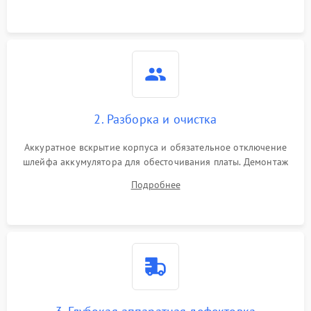
3000 ₽
Подробнее →
ошибки чтения,
пропадание диска
Неисправность
оперативной памяти:
2000 ₽
Подробнее →
вылеты приложений,
синие экраны
2. Разборка и очистка
Проблемы Wi‑Fi или
2500 ₽
Подробнее →
Bluetooth модулей
Аккуратное вскрытие корпуса и обязательное отключение
шлейфа аккумулятора для обесточивания платы. Демонтаж
системы охлаждения, очистка кулера от пыли и удаление
Подробнее
высохшей термопасты с кристаллов чипов.