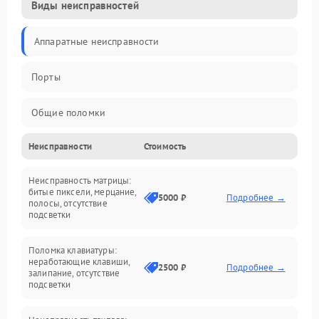
Виды неисправностей
Аппаратные неисправности
Порты
Общие поломки
Неисправности
Стоимость
Устройства
Неисправность матрицы:
Программные ошибки
битые пиксели, мерцание,
5000 ₽
Подробнее →
полосы, отсутствие
подсветки
Электрические и системные сбои
Поломка клавиатуры:
Интерфейсные проблемы
неработающие клавиши,
2500 ₽
Подробнее →
залипание, отсутствие
подсветки
Батарея