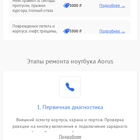
Неисправность тачпада:
Сеть и интернет
пропуски, прыжки
3000 ₽
Подробнее →
курсора, полный отказ
Система охлаждения
Повреждение петель и
корпуса: люфт, трещины,
3500 ₽
Подробнее →
деформация
Проблемы аккумулятора:
быстрая разрядка,
2500 ₽
Подробнее →
Этапы ремонта ноутбука Aorus
невозможность зарядки,
вздутие
Неисправность зарядного
устройства или разъёма
2000 ₽
Подробнее →
питания
1. Первичная диагностика
Перегрев из‑за пыли,
износа термопасты или
2500 ₽
Подробнее →
неисправности кулера
Внешний осмотр корпуса, экрана и портов. Проверка
реакции на кнопку включения и подключение зарядного
устройства. Оценка потребления тока с помощью
Выход из строя SSD или
Подробнее
HDD: медленная загрузка,
лабораторного блока питания для локализации проблемы.