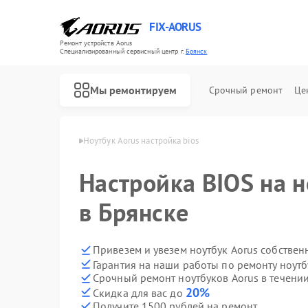
FIX-AORUS
Ремонт устройств Aorus
Специализированный cервисный центр г.
Брянск
Мы ремонтируем
Срочный ремонт
Це
ков Aorus в Брянске
Ноутбук Aorus настройка bios
Настройка BIOS на н
Ремонт материнских плат Aorus
в Брянске
Привезем и увезем ноутбук Aorus собствен
Гарантия на наши работы по ремонту ноут
Срочный ремонт ноутбуков Aorus в течении
20%
Скидка для вас до
Получите 1500 рублей на ремонт