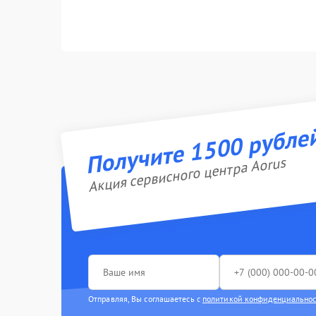
Получите 1500 рубле
Акция сервисного центра Aorus
Отправляя, Вы соглашаетесь с
политикой конфиденциально