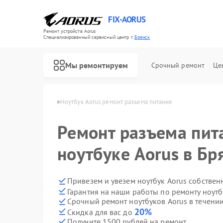
FIX-AORUS
Ремонт устройств Aorus
Специализированный cервисный центр г.
Брянск
Мы ремонтируем
Срочный ремонт
Це
ков Aorus в Брянске
Ноутбук Aorus ремонт разъема питания
Ремонт разъема пит
Ремонт материнских плат Aorus
ноутбуке Aorus в Бр
Привезем и увезем ноутбук Aorus собствен
Гарантия на наши работы по ремонту ноут
Срочный ремонт ноутбуков Aorus в течении
20%
Скидка для вас до
Получите 1500 рублей на ремонт