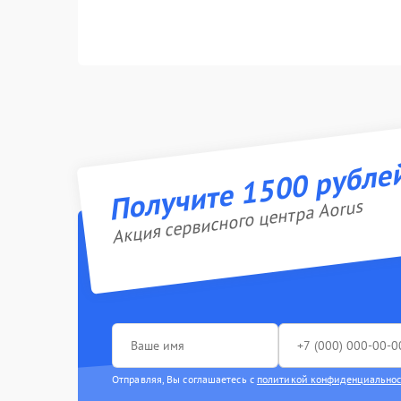
Получите 1500 рубле
Акция сервисного центра Aorus
Отправляя, Вы соглашаетесь с
политикой конфиденциально