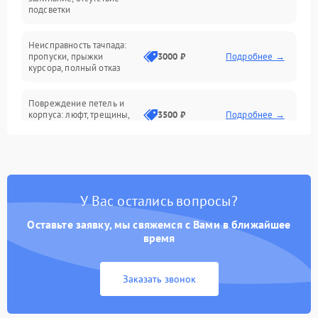
подсветки
Батарея
Неисправность тачпада:
Сеть и интернет
пропуски, прыжки
3000 ₽
Подробнее →
курсора, полный отказ
Система охлаждения
Повреждение петель и
корпуса: люфт, трещины,
3500 ₽
Подробнее →
деформация
Проблемы аккумулятора:
быстрая разрядка,
2500 ₽
Подробнее →
невозможность зарядки,
вздутие
У Вас остались вопросы?
Оставьте заявку, мы свяжемся с Вами в ближайшее
Неисправность зарядного
время
устройства или разъёма
2000 ₽
Подробнее →
питания
Заказать звонок
Перегрев из‑за пыли,
износа термопасты или
2500 ₽
Подробнее →
неисправности кулера