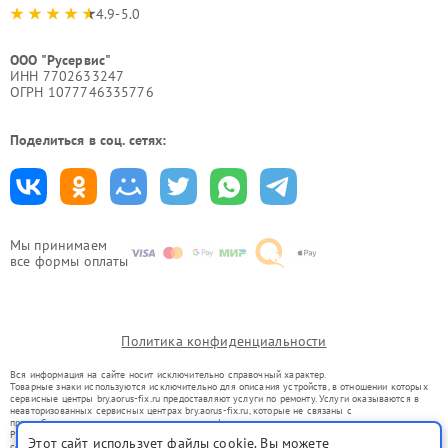
4.9-5.0
ООО "Русервис"
ИНН 7702633247
ОГРН 1077746335776
Поделиться в соц. сетях:
Мы принимаем
все формы оплаты
Политика конфиденциальности
Вся информация на сайте носит исключительно справочный характер.
Товарные знаки используются исключительно для описания устройств, в отношении которых
сервисные центры bry.aorus-fix.ru предоставляют услуги по ремонту. Услуги оказываются в
неавторизованных сервисных центрах bry.aorus-fix.ru, которые не связаны с
правообладателями товарных знаков или их официальными представителями.
Ремонт осуществляется для устройств, уже введенных в гражданский оборот в соответствии
Этот сайт использует файлы cookie. Вы можете
со статьей 1487 ГК РФ.