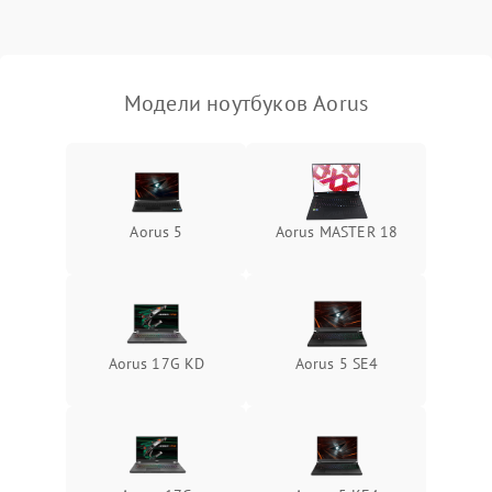
Выход из строя SSD или
HDD: медленная загрузка,
3000 ₽
Подробнее →
ошибки чтения,
пропадание диска
Модели ноутбуков Aorus
Неисправность
оперативной памяти:
2000 ₽
Подробнее →
вылеты приложений,
синие экраны
Aorus 5
Aorus MASTER 18
Проблемы Wi‑Fi или
2500 ₽
Подробнее →
Bluetooth модулей
Aorus 17G KD
Aorus 5 SE4