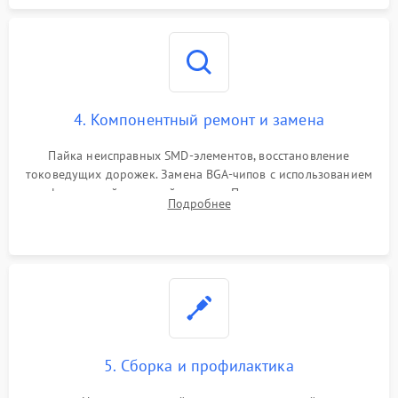
4. Компонентный ремонт и замена
Пайка неисправных SMD-элементов, восстановление
токоведущих дорожек. Замена BGA-чипов с использованием
инфракрасной паяльной станции. Прошивка микросхемы
Подробнее
BIOS или замена поврежденных портов USB
5. Сборка и профилактика