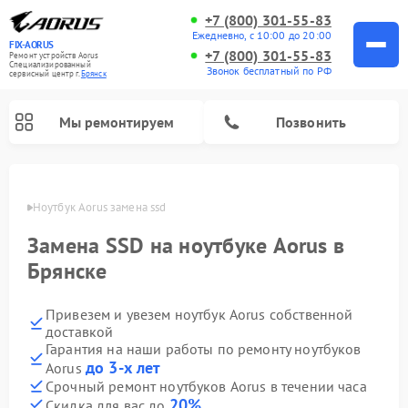
+7 (800) 301-55-83
Ежедневно, с 10:00 до 20:00
FIX-AORUS
+7 (800) 301-55-83
Ремонт устройств Aorus
Специализированный
Звонок бесплатный по РФ
cервисный центр г.
Брянск
Мы ремонтируем
Позвонить
янске
Ноутбук Aorus замена ssd
Замена SSD на ноутбуке Aorus в
Брянске
Привезем и увезем ноутбук Aorus собственной
доставкой
Гарантия на наши работы по ремонту ноутбуков
до 3-х лет
Aorus
Срочный ремонт ноутбуков Aorus в течении часа
20%
Скидка для вас до