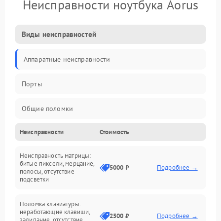
Неисправности ноутбука Aorus
Виды неисправностей
Аппаратные неисправности
Порты
Общие поломки
Неисправности
Стоимость
Устройства
Неисправность матрицы:
Программные ошибки
битые пиксели, мерцание,
5000 ₽
Подробнее →
полосы, отсутствие
подсветки
Электрические и системные сбои
Поломка клавиатуры:
Интерфейсные проблемы
неработающие клавиши,
2500 ₽
Подробнее →
залипание, отсутствие