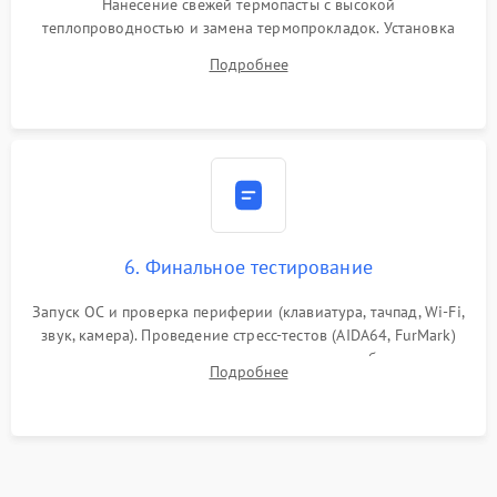
Нанесение свежей термопасты с высокой
теплопроводностью и замена термопрокладок. Установка
системы охлаждения, подключение всех внутренних
Подробнее
шлейфов, модулей памяти и накопителей. Предварительная
сборка корпуса.
6. Финальное тестирование
Запуск ОС и проверка периферии (клавиатура, тачпад, Wi-Fi,
звук, камера). Проведение стресс-тестов (AIDA64, FurMark)
для контроля температурного режима и стабильности
Подробнее
системы под пиковой нагрузкой.