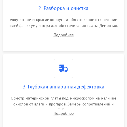
2. Разборка и очистка
Аккуратное вскрытие корпуса и обязательное отключение
шлейфа аккумулятора для обесточивания платы. Демонтаж
системы охлаждения, очистка кулера от пыли и удаление
Подробнее
высохшей термопасты с кристаллов чипов.
3. Глубокая аппаратная дефектовка
Осмотр материнской платы под микроскопом на наличие
окислов от влаги и прогаров. Замеры сопротивлений и
дежурных напряжений. Проверка цепей питания,
Подробнее
мультиконтроллера, процессора и видеочипа.