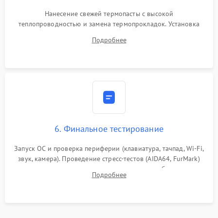
Нанесение свежей термопасты с высокой
теплопроводностью и замена термопрокладок. Установка
системы охлаждения, подключение всех внутренних
Подробнее
шлейфов, модулей памяти и накопителей. Предварительная
сборка корпуса.
6. Финальное тестирование
Запуск ОС и проверка периферии (клавиатура, тачпад, Wi-Fi,
звук, камера). Проведение стресс-тестов (AIDA64, FurMark)
для контроля температурного режима и стабильности
Подробнее
системы под пиковой нагрузкой.