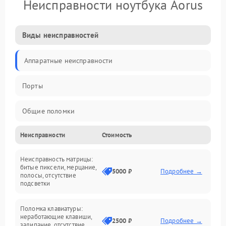
Неисправности ноутбука Aorus
Виды неисправностей
Аппаратные неисправности
Порты
Общие поломки
Неисправности
Стоимость
Устройства
Неисправность матрицы:
Программные ошибки
битые пиксели, мерцание,
5000 ₽
Подробнее →
полосы, отсутствие
подсветки
Электрические и системные сбои
Поломка клавиатуры:
Интерфейсные проблемы
неработающие клавиши,
2500 ₽
Подробнее →
залипание, отсутствие