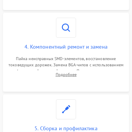
4. Компонентный ремонт и замена
Пайка неисправных SMD-элементов, восстановление
токоведущих дорожек. Замена BGA-чипов с использованием
инфракрасной паяльной станции. Прошивка микросхемы
Подробнее
BIOS или замена поврежденных портов USB
5. Сборка и профилактика