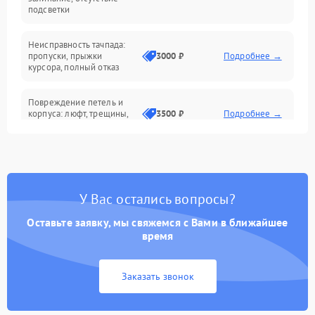
подсветки
Батарея
Неисправность тачпада:
Сеть и интернет
пропуски, прыжки
3000 ₽
Подробнее →
курсора, полный отказ
Система охлаждения
Повреждение петель и
корпуса: люфт, трещины,
3500 ₽
Подробнее →
деформация
Проблемы аккумулятора:
быстрая разрядка,
2500 ₽
Подробнее →
невозможность зарядки,
вздутие
У Вас остались вопросы?
Оставьте заявку, мы свяжемся с Вами в ближайшее
Неисправность зарядного
время
устройства или разъёма
2000 ₽
Подробнее →
питания
Заказать звонок
Перегрев из‑за пыли,
износа термопасты или
2500 ₽
Подробнее →
неисправности кулера