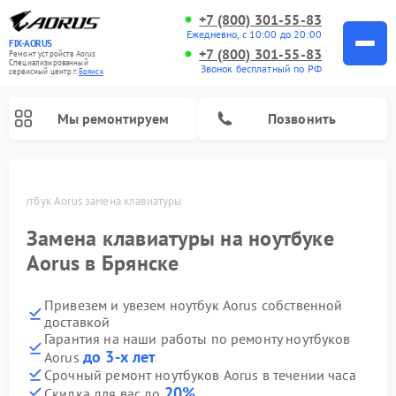
+7 (800) 301-55-83
Ежедневно, с 10:00 до 20:00
FIX-AORUS
+7 (800) 301-55-83
Ремонт устройств Aorus
Специализированный
Звонок бесплатный по РФ
cервисный центр г.
Брянск
Мы ремонтируем
Позвонить
е
Ноутбук Aorus замена клавиатуры
Замена клавиатуры на ноутбуке
Aorus в Брянске
Привезем и увезем ноутбук Aorus собственной
доставкой
Гарантия на наши работы по ремонту ноутбуков
до 3-х лет
Aorus
Срочный ремонт ноутбуков Aorus в течении часа
20%
Скидка для вас до