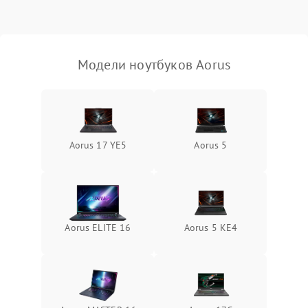
Выход из строя SSD или
HDD: медленная загрузка,
3000 ₽
Подробнее →
ошибки чтения,
пропадание диска
Модели ноутбуков Aorus
Неисправность
оперативной памяти:
2000 ₽
Подробнее →
вылеты приложений,
синие экраны
Aorus 17 YE5
Aorus 5
Проблемы Wi‑Fi или
2500 ₽
Подробнее →
Bluetooth модулей
Aorus ELITE 16
Aorus 5 KE4