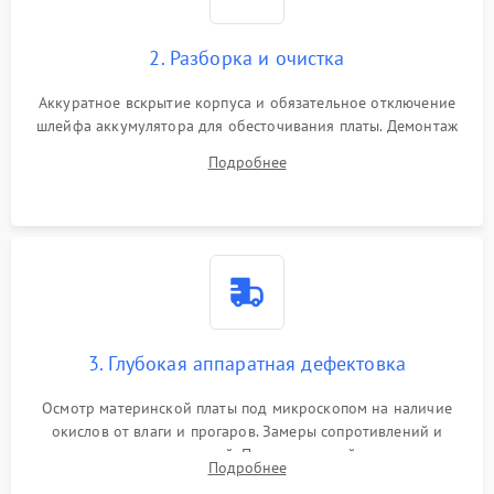
2. Разборка и очистка
Аккуратное вскрытие корпуса и обязательное отключение
шлейфа аккумулятора для обесточивания платы. Демонтаж
системы охлаждения, очистка кулера от пыли и удаление
Подробнее
высохшей термопасты с кристаллов чипов.
3. Глубокая аппаратная дефектовка
Осмотр материнской платы под микроскопом на наличие
окислов от влаги и прогаров. Замеры сопротивлений и
дежурных напряжений. Проверка цепей питания,
Подробнее
мультиконтроллера, процессора и видеочипа.