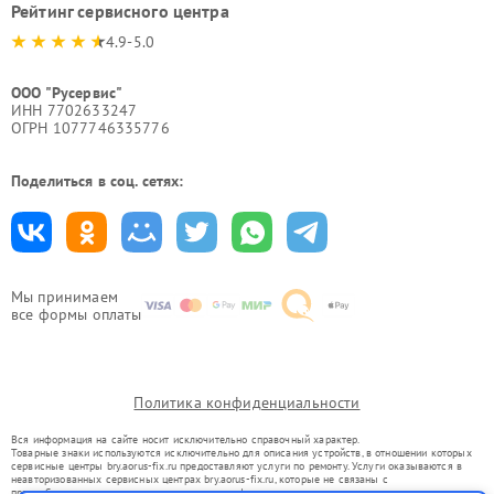
Рейтинг сервисного центра
4.9-5.0
ООО "Русервис"
ИНН 7702633247
ОГРН 1077746335776
Поделиться в соц. сетях:
Мы принимаем
все формы оплаты
Политика конфиденциальности
Вся информация на сайте носит исключительно справочный характер.
Товарные знаки используются исключительно для описания устройств, в отношении которых
сервисные центры bry.aorus-fix.ru предоставляют услуги по ремонту. Услуги оказываются в
неавторизованных сервисных центрах bry.aorus-fix.ru, которые не связаны с
правообладателями товарных знаков или их официальными представителями.