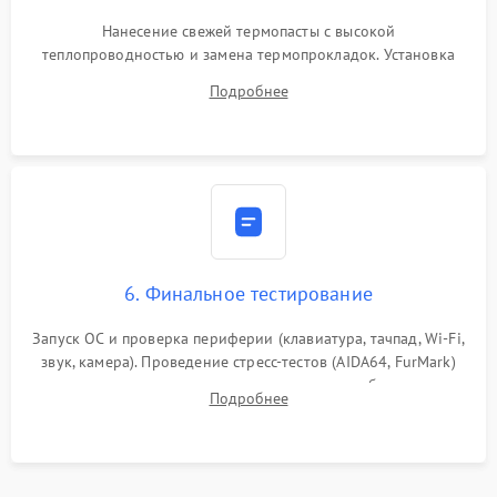
Нанесение свежей термопасты с высокой
теплопроводностью и замена термопрокладок. Установка
системы охлаждения, подключение всех внутренних
Подробнее
шлейфов, модулей памяти и накопителей. Предварительная
сборка корпуса.
6. Финальное тестирование
Запуск ОС и проверка периферии (клавиатура, тачпад, Wi-Fi,
звук, камера). Проведение стресс-тестов (AIDA64, FurMark)
для контроля температурного режима и стабильности
Подробнее
системы под пиковой нагрузкой.