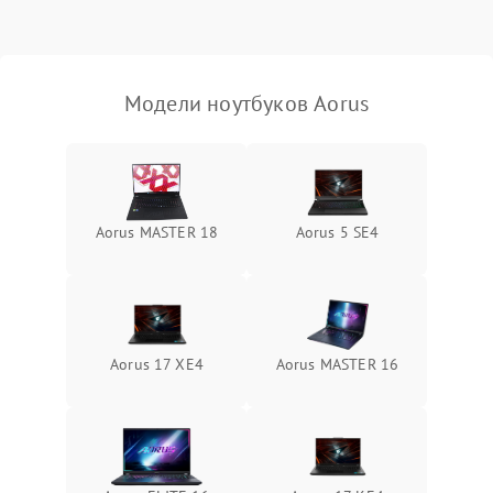
Выход из строя SSD или
HDD: медленная загрузка,
3000 ₽
Подробнее →
ошибки чтения,
пропадание диска
Модели ноутбуков Aorus
Неисправность
оперативной памяти:
2000 ₽
Подробнее →
вылеты приложений,
синие экраны
Aorus MASTER 18
Aorus 5 SE4
Проблемы Wi‑Fi или
2500 ₽
Подробнее →
Bluetooth модулей
Aorus 17 XE4
Aorus MASTER 16