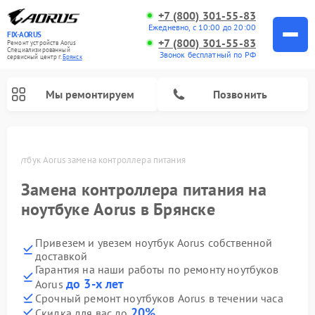
+7 (800) 301-55-83
Ежедневно, с 10:00 до 20:00
FIX-AORUS
+7 (800) 301-55-83
Ремонт устройств Aorus
Специализированный
Звонок бесплатный по РФ
cервисный центр г.
Брянск
Мы ремонтируем
Позвонить
е
Ноутбук Aorus замена контроллера питания
Замена контроллера питания на
ноутбуке Aorus в Брянске
Привезем и увезем ноутбук Aorus собственной
доставкой
Гарантия на наши работы по ремонту ноутбуков
до 3-х лет
Aorus
Срочный ремонт ноутбуков Aorus в течении часа
20%
Скидка для вас до