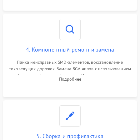
4. Компонентный ремонт и замена
Пайка неисправных SMD-элементов, восстановление
токоведущих дорожек. Замена BGA-чипов с использованием
инфракрасной паяльной станции. Прошивка микросхемы
Подробнее
BIOS или замена поврежденных портов USB
5. Сборка и профилактика