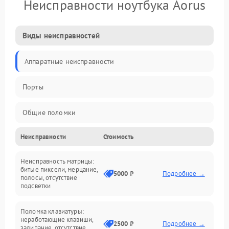
Неисправности ноутбука Aorus
Виды неисправностей
Аппаратные неисправности
Порты
Общие поломки
Неисправности
Стоимость
Устройства
Неисправность матрицы:
Программные ошибки
битые пиксели, мерцание,
5000 ₽
Подробнее →
полосы, отсутствие
подсветки
Электрические и системные сбои
Поломка клавиатуры:
Интерфейсные проблемы
неработающие клавиши,
2500 ₽
Подробнее →
залипание, отсутствие