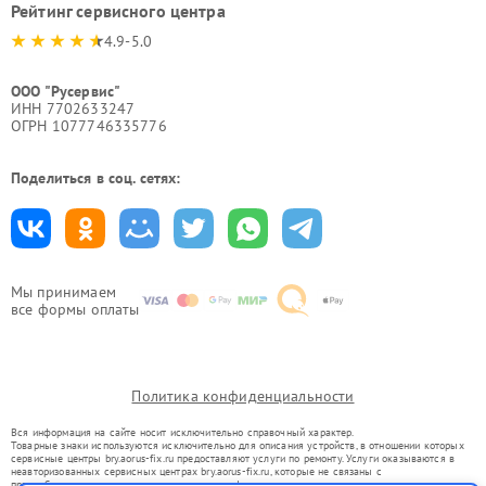
Рейтинг сервисного центра
4.9-5.0
ООО "Русервис"
ИНН 7702633247
ОГРН 1077746335776
Поделиться в соц. сетях:
Мы принимаем
все формы оплаты
Политика конфиденциальности
Вся информация на сайте носит исключительно справочный характер.
Товарные знаки используются исключительно для описания устройств, в отношении которых
сервисные центры bry.aorus-fix.ru предоставляют услуги по ремонту. Услуги оказываются в
неавторизованных сервисных центрах bry.aorus-fix.ru, которые не связаны с
правообладателями товарных знаков или их официальными представителями.