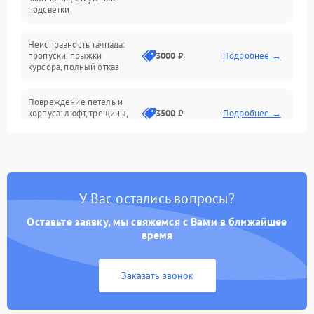
подсветки
Батарея
Неисправность тачпада:
Сеть и интернет
пропуски, прыжки
3000 ₽
Подробнее →
курсора, полный отказ
Система охлаждения
Повреждение петель и
корпуса: люфт, трещины,
3500 ₽
Подробнее →
деформация
Проблемы аккумулятора:
быстрая разрядка,
2500 ₽
Подробнее →
невозможность зарядки,
вздутие
У Вас остались вопросы?
Оставьте заявку, мы свяжемся с Вами в ближайшее
Неисправность зарядного
время
устройства или разъёма
2000 ₽
Подробнее →
питания
Заказать звонок
Перегрев из‑за пыли,
износа термопасты или
2500 ₽
Подробнее →
неисправности кулера