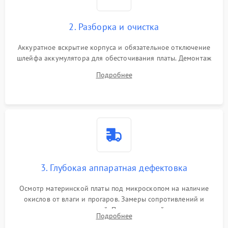
2. Разборка и очистка
Аккуратное вскрытие корпуса и обязательное отключение
шлейфа аккумулятора для обесточивания платы. Демонтаж
системы охлаждения, очистка кулера от пыли и удаление
Подробнее
высохшей термопасты с кристаллов чипов.
3. Глубокая аппаратная дефектовка
Осмотр материнской платы под микроскопом на наличие
окислов от влаги и прогаров. Замеры сопротивлений и
дежурных напряжений. Проверка цепей питания,
Подробнее
мультиконтроллера, процессора и видеочипа.