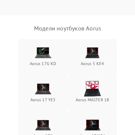
Выход из строя SSD или
HDD: медленная загрузка,
3000 ₽
Подробнее →
ошибки чтения,
пропадание диска
Модели ноутбуков Aorus
Неисправность
оперативной памяти:
2000 ₽
Подробнее →
вылеты приложений,
синие экраны
Aorus 17G KD
Aorus 5 KE4
Проблемы Wi‑Fi или
2500 ₽
Подробнее →
Bluetooth модулей
Aorus 17 YE5
Aorus MASTER 18