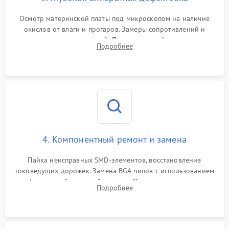
Осмотр материнской платы под микроскопом на наличие
окислов от влаги и прогаров. Замеры сопротивлений и
дежурных напряжений. Проверка цепей питания,
Подробнее
мультиконтроллера, процессора и видеочипа.
4. Компонентный ремонт и замена
Пайка неисправных SMD-элементов, восстановление
токоведущих дорожек. Замена BGA-чипов с использованием
инфракрасной паяльной станции. Прошивка микросхемы
Подробнее
BIOS или замена поврежденных портов USB