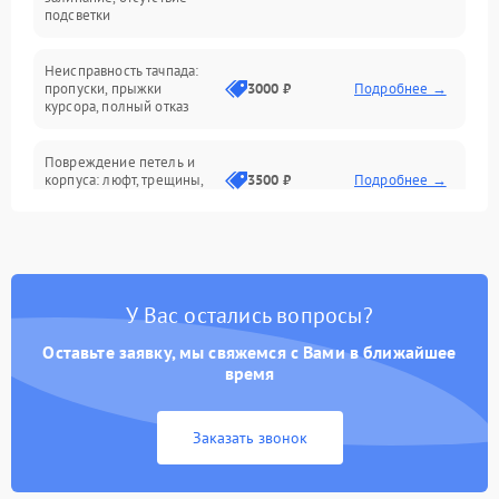
подсветки
Батарея
Неисправность тачпада:
Сеть и интернет
пропуски, прыжки
3000 ₽
Подробнее →
курсора, полный отказ
Система охлаждения
Повреждение петель и
корпуса: люфт, трещины,
3500 ₽
Подробнее →
деформация
Проблемы аккумулятора:
быстрая разрядка,
2500 ₽
Подробнее →
невозможность зарядки,
вздутие
У Вас остались вопросы?
Оставьте заявку, мы свяжемся с Вами в ближайшее
Неисправность зарядного
время
устройства или разъёма
2000 ₽
Подробнее →
питания
Заказать звонок
Перегрев из‑за пыли,
износа термопасты или
2500 ₽
Подробнее →
неисправности кулера