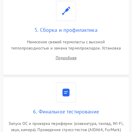
5. Сборка и профилактика
Нанесение свежей термопасты с высокой
теплопроводностью и замена термопрокладок. Установка
системы охлаждения, подключение всех внутренних
Подробнее
шлейфов, модулей памяти и накопителей. Предварительная
сборка корпуса.
6. Финальное тестирование
Запуск ОС и проверка периферии (клавиатура, тачпад, Wi-Fi,
звук, камера). Проведение стресс-тестов (AIDA64, FurMark)