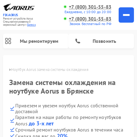
+7 (800) 301-55-83
Ежедневно, с 10:00 до 20:00
FIX-AORUS
+7 (800) 301-55-83
Ремонт устройств Aorus
Специализированный
Звонок бесплатный по РФ
cервисный центр г.
Брянск
Мы ремонтируем
Позвонить
янске
Ноутбук Aorus замена системы охлаждения
Замена системы охлаждения на
ноутбуке Aorus в Брянске
Привезем и увезем ноутбук Aorus собственной
доставкой
Гарантия на наши работы по ремонту ноутбуков
до 3-х лет
Aorus
Срочный ремонт ноутбуков Aorus в течении часа
20%
Скидка для вас до