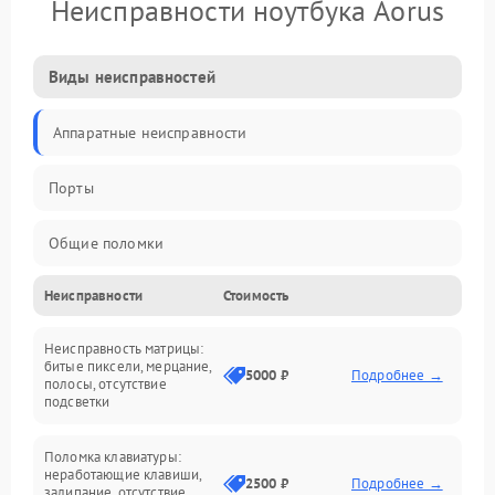
Неисправности ноутбука Aorus
Виды неисправностей
Аппаратные неисправности
Порты
Общие поломки
Неисправности
Стоимость
Устройства
Неисправность матрицы:
Программные ошибки
битые пиксели, мерцание,
5000 ₽
Подробнее →
полосы, отсутствие
подсветки
Электрические и системные сбои
Поломка клавиатуры:
Интерфейсные проблемы
неработающие клавиши,
2500 ₽
Подробнее →
залипание, отсутствие