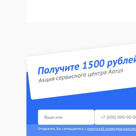
Получите 1500 рубле
Акция сервисного центра Aorus
Отправляя, Вы соглашаетесь с
политикой конфиденциально