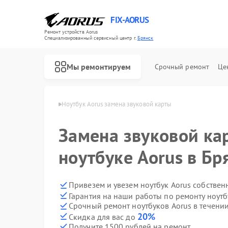
FIX-AORUS
Ремонт устройств Aorus
Специализированный cервисный центр г.
Брянск
Мы ремонтируем
Срочный ремонт
Це
ков Aorus в Брянске
Ноутбук Aorus замена звуковой карты
Замена звуковой ка
Ремонт материнских плат Aorus
ноутбуке Aorus в Бр
Привезем и увезем ноутбук Aorus собствен
Гарантия на наши работы по ремонту ноут
Срочный ремонт ноутбуков Aorus в течении
20%
Скидка для вас до
Получите 1500 рублей на ремонт