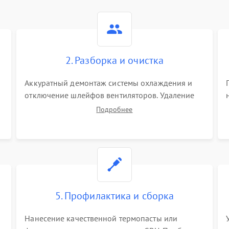
2. Разборка и очистка
Аккуратный демонтаж системы охлаждения и
отключение шлейфов вентиляторов. Удаление
старой термопасты с кристалла графического
Подробнее
чипа и термопрокладок с банок памяти и зоны
VRM. Очистка платы от пыли и окислов.
5. Профилактика и сборка
Нанесение качественной термопасты или