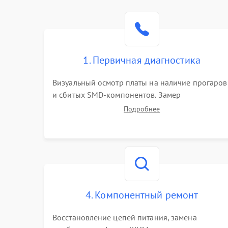
1. Первичная диагностика
Визуальный осмотр платы на наличие прогаров
и сбитых SMD-компонентов. Замер
сопротивлений на линиях питания PCI-E и
Подробнее
дополнительных разъемах 12V. Проверка на
короткое замыкание основных дросселей
питания GPU и памяти.
4. Компонентный ремонт
Восстановление цепей питания, замена