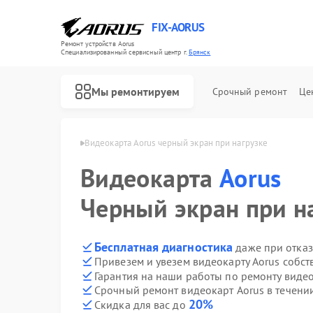
FIX-AORUS
Ремонт устройств Aorus
Специализированный cервисный центр г.
Брянск
Мы ремонтируем
Срочный ремонт
Це
арт Aorus в Брянске
Видеокарта Aorus черный экран при нагрузке
Видеокарта
Aorus
Ремонт материнских плат Aorus
Черный экран при н
Бесплатная диагностика
даже при отказ
Привезем и увезем видеокарту Aorus собс
Гарантия на наши работы по ремонту виде
Срочный ремонт видеокарт Aorus в течени
20%
Скидка для вас до