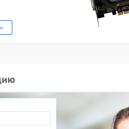
ны
цию