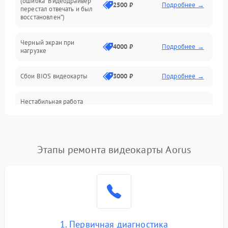
(ошибка “Видеодрайвер
Интерфейсные и коммуникационные проблемы
2500 ₽
Подробнее →
перестал отвечать и был
восстановлен”)
Питание
Черный экран при
4000 ₽
Подробнее →
нагрузке
Электропитание
Сбои BIOS видеокарты
3000 ₽
Подробнее →
ПО
Нестабильная работа
Электронные компоненты
после обновления
2000 ₽
Подробнее →
драйверов
Интерфейсы
Этапы ремонта видеокарты Aorus
Общие поломки
Система охлаждения
Экран (дисплей)
1. Первичная диагностика