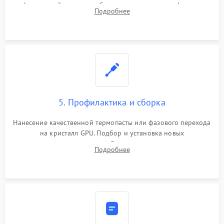
инфракрасной станции реболлинг или замена графического
Подробнее
чипа и дефектной памяти GDDR. Прошивка BIOS
программатором.
5. Профилактика и сборка
Нанесение качественной термопасты или фазового перехода
на кристалл GPU. Подбор и установка новых
термопрокладок правильной толщины на память и цепи
Подробнее
питания. Монтаж радиатора и бэкплейта, подключение и
проверка кулеров.