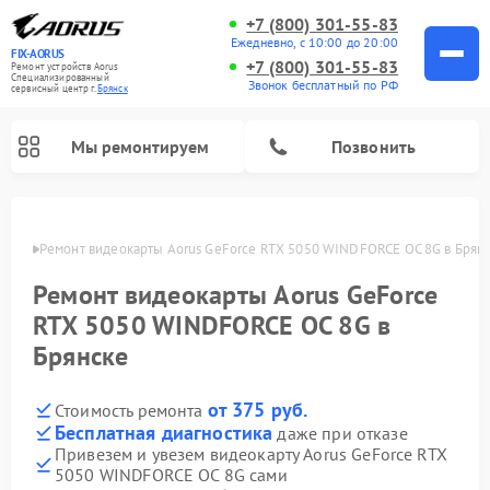
+7 (800) 301-55-83
Ежедневно, с 10:00 до 20:00
FIX-AORUS
+7 (800) 301-55-83
Ремонт устройств Aorus
Специализированный
Звонок бесплатный по РФ
cервисный центр г.
Брянск
Мы ремонтируем
Позвонить
янске
Ремонт видеокарты Aorus GeForce RTX 5050 WINDFORCE OC 8G в Брян
Ремонт видеокарты Aorus GeForce
RTX 5050 WINDFORCE OC 8G в
Брянске
от 375 руб.
Стоимость ремонта
Бесплатная диагностика
даже при отказе
Привезем и увезем видеокарту Aorus GeForce RTX
5050 WINDFORCE OC 8G сами