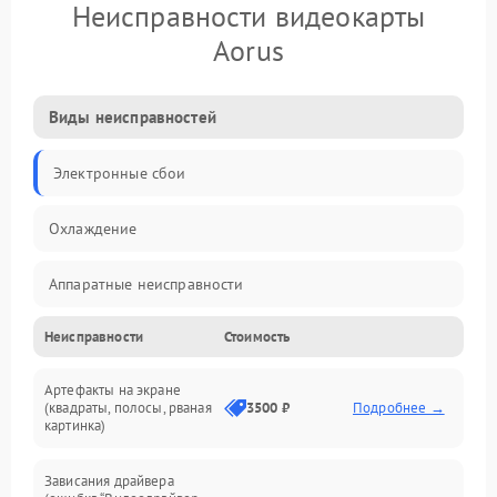
Неисправности видеокарты
Aorus
Виды неисправностей
Электронные сбои
Охлаждение
Аппаратные неисправности
Неисправности
Стоимость
Перегрев и термопроблемы
Артефакты на экране
Видео
(квадраты, полосы, рваная
3500 ₽
Подробнее →
картинка)
Программные ошибки
Зависания драйвера