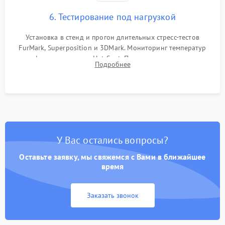
6. Тестирование под нагрузкой
Установка в стенд и прогон длительных стресс-тестов
FurMark, Superposition и 3DMark. Мониторинг температур
графического чипа и Hot Spot. Проверка на отсутствие
Подробнее
артефактов изображения, вылетов драйвера и зависаний.
У Вас остались вопросы?
Оставьте заявку, мы свяжемся с Вами в ближайшее
время
Заказать звонок