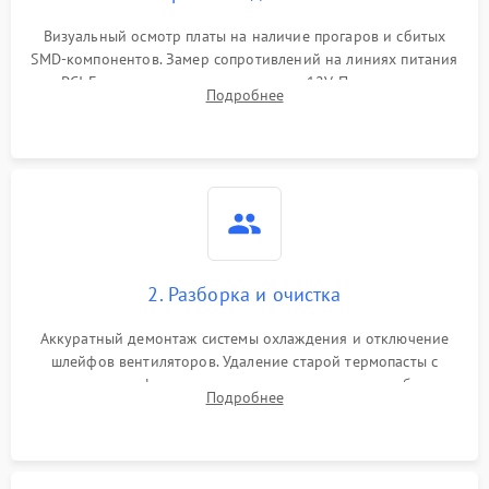
Программные сбои
Визуальный осмотр платы на наличие прогаров и сбитых
SMD-компонентов. Замер сопротивлений на линиях питания
Механические повреждения
PCI-E и дополнительных разъемах 12V. Проверка на
Подробнее
короткое замыкание основных дросселей питания GPU и
Режим работы
памяти.
ПО/Микропрограмма
2. Разборка и очистка
Аккуратный демонтаж системы охлаждения и отключение
шлейфов вентиляторов. Удаление старой термопасты с
кристалла графического чипа и термопрокладок с банок
Подробнее
памяти и зоны VRM. Очистка платы от пыли и окислов.