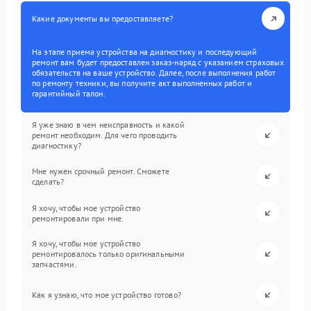
Какие документы вы предоставляете?
На этапе приема устройства на диагностику и последующий
ремонт вам будет предоставлен заказ-наряд с указанием страховых
обязательств на ваше устройство. Далее, после выполнения работ
по ремонту техники, вы получите акт выполненных работ и
гарантийный талон.
Я уже знаю в чем неисправность и какой
ремонт необходим. Для чего проводить
диагностику?
Мне нужен срочный ремонт. Сможете
сделать?
Я хочу, чтобы мое устройство
ремонтировали при мне.
Я хочу, чтобы мое устройство
ремонтировалось только оригинальными
запчастями.
Как я узнаю, что мое устройство готово?