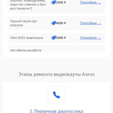
(ошибка “Видеодрайвер
Интерфейсные и коммуникационные проблемы
2500 ₽
Подробнее →
перестал отвечать и был
восстановлен”)
Питание
Черный экран при
4000 ₽
Подробнее →
нагрузке
Электропитание
Сбои BIOS видеокарты
3000 ₽
Подробнее →
ПО
Нестабильная работа
Электронные компоненты
после обновления
2000 ₽
Подробнее →
драйверов
Интерфейсы
Этапы ремонта видеокарты Aorus
Общие поломки
Система охлаждения
Экран (дисплей)
1. Первичная диагностика