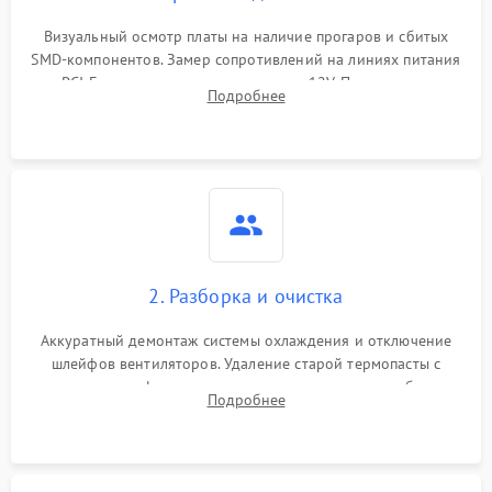
Программные сбои
Визуальный осмотр платы на наличие прогаров и сбитых
SMD-компонентов. Замер сопротивлений на линиях питания
Механические повреждения
PCI-E и дополнительных разъемах 12V. Проверка на
Подробнее
короткое замыкание основных дросселей питания GPU и
Режим работы
памяти.
ПО/Микропрограмма
2. Разборка и очистка
Аккуратный демонтаж системы охлаждения и отключение
шлейфов вентиляторов. Удаление старой термопасты с
кристалла графического чипа и термопрокладок с банок
Подробнее
памяти и зоны VRM. Очистка платы от пыли и окислов.