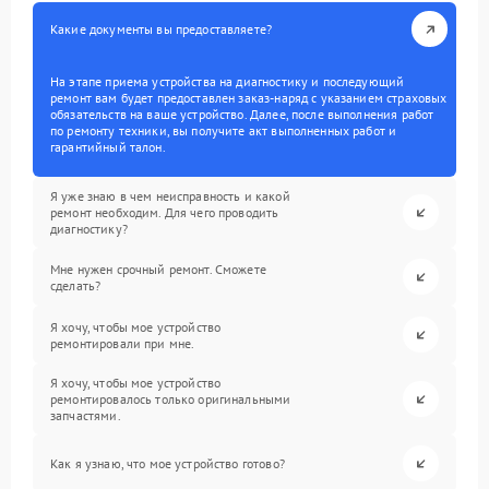
Какие документы вы предоставляете?
На этапе приема устройства на диагностику и последующий
ремонт вам будет предоставлен заказ-наряд с указанием страховых
обязательств на ваше устройство. Далее, после выполнения работ
по ремонту техники, вы получите акт выполненных работ и
гарантийный талон.
Я уже знаю в чем неисправность и какой
ремонт необходим. Для чего проводить
диагностику?
Мне нужен срочный ремонт. Сможете
сделать?
Я хочу, чтобы мое устройство
ремонтировали при мне.
Я хочу, чтобы мое устройство
ремонтировалось только оригинальными
запчастями.
Как я узнаю, что мое устройство готово?