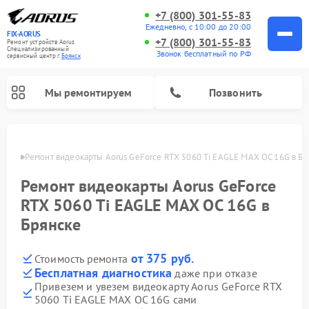
+7 (800) 301-55-83
Ежедневно, с 10:00 до 20:00
FIX-AORUS
+7 (800) 301-55-83
Ремонт устройств Aorus
Специализированный
Звонок бесплатный по РФ
cервисный центр г.
Брянск
Мы ремонтируем
Позвонить
янске
Ремонт видеокарты Aorus GeForce RTX 5060 Ti EAGLE MAX OC 16G в Бр
Ремонт видеокарты Aorus GeForce
RTX 5060 Ti EAGLE MAX OC 16G в
Брянске
от 375 руб.
Стоимость ремонта
Бесплатная диагностика
даже при отказе
Привезем и увезем видеокарту Aorus GeForce RTX
5060 Ti EAGLE MAX OC 16G сами