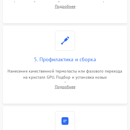
инфракрасной станции реболлинг или замена графического
Подробнее
чипа и дефектной памяти GDDR. Прошивка BIOS
программатором.
5. Профилактика и сборка
Нанесение качественной термопасты или фазового перехода
на кристалл GPU. Подбор и установка новых
термопрокладок правильной толщины на память и цепи
Подробнее
питания. Монтаж радиатора и бэкплейта, подключение и
проверка кулеров.