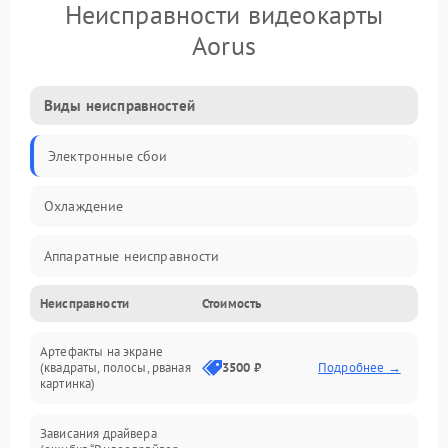
Неисправности видеокарты
Aorus
Виды неисправностей
Электронные сбои
Охлаждение
Аппаратные неисправности
Неисправности
Стоимость
Перегрев и термопроблемы
Артефакты на экране
Видео
(квадраты, полосы, рваная
3500 ₽
Подробнее →
картинка)
Программные ошибки
Зависания драйвера