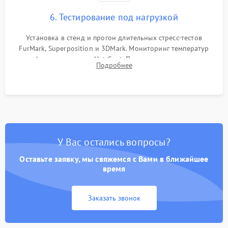
6. Тестирование под нагрузкой
Установка в стенд и прогон длительных стресс-тестов
FurMark, Superposition и 3DMark. Мониторинг температур
графического чипа и Hot Spot. Проверка на отсутствие
Подробнее
артефактов изображения, вылетов драйвера и зависаний.
У Вас остались вопросы?
Оставьте заявку, мы свяжемся с Вами в ближайшее
время
Заказать звонок