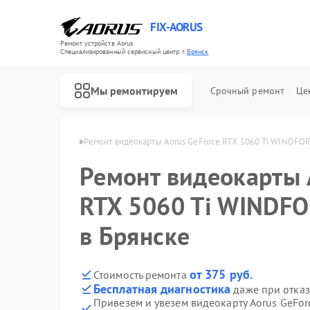
FIX-AORUS
Ремонт устройств Aorus
Специализированный cервисный центр г.
Брянск
Мы ремонтируем
Срочный ремонт
Це
арт Aorus в Брянске
Ремонт видеокарты Aorus GeForce RTX 5060 Ti WINDFOR
Ремонт видеокарты 
Ремонт материнских плат Aorus
RTX 5060 Ti WINDF
в Брянске
от 375 руб.
Стоимость ремонта
Бесплатная диагностика
даже при отказ
Привезем и увезем видеокарту Aorus GeFo