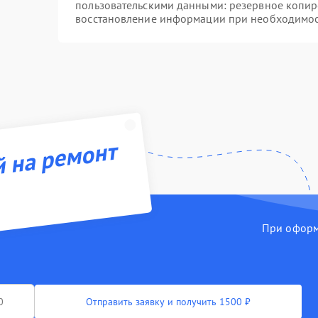
пользовательскими данными: резервное копир
восстановление информации при необходимо
й на ремонт
При оформл
Отправить заявку и получить 1500 ₽