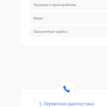
Перегрев и термопроблемы
Видео
Программные ошибки
Интерфейсные и коммуникационные
проблемы
Питание
Электропитание
ПО
Электронные компоненты
1. Первичная диагностика