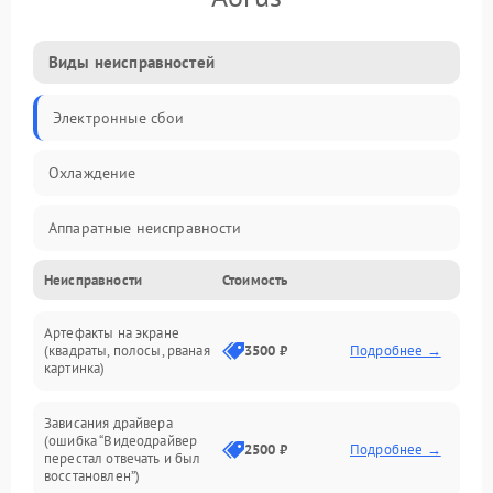
Виды неисправностей
Электронные сбои
Охлаждение
Аппаратные неисправности
Неисправности
Стоимость
Перегрев и термопроблемы
Артефакты на экране
Видео
(квадраты, полосы, рваная
3500 ₽
Подробнее →
картинка)
Программные ошибки
Зависания драйвера
(ошибка “Видеодрайвер
Интерфейсные и коммуникационные проблемы
2500 ₽
Подробнее →
перестал отвечать и был
восстановлен”)