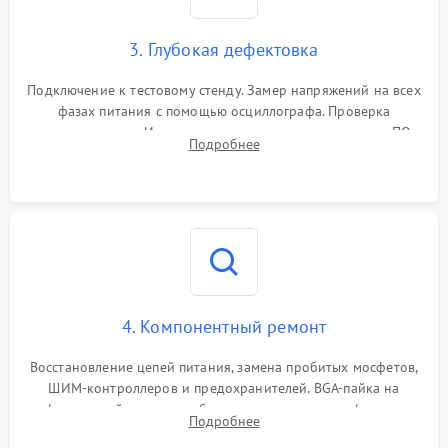
3. Глубокая дефектовка
Подключение к тестовому стенду. Замер напряжений на всех
фазах питания с помощью осциллографа. Проверка
инициализации. Использование специализированного ПО
Подробнее
MATS
4. Компонентный ремонт
Восстановление цепей питания, замена пробитых мосфетов,
ШИМ-контроллеров и предохранителей. BGA-пайка на
инфракрасной станции реболлинг или замена графического
Подробнее
чипа и дефектной памяти GDDR. Прошивка BIOS