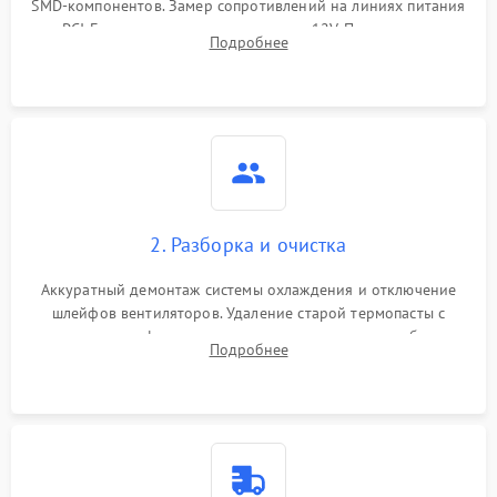
SMD-компонентов. Замер сопротивлений на линиях питания
Механические повреждения
PCI-E и дополнительных разъемах 12V. Проверка на
Подробнее
короткое замыкание основных дросселей питания GPU и
Режим работы
памяти.
ПО/Микропрограмма
2. Разборка и очистка
Аккуратный демонтаж системы охлаждения и отключение
шлейфов вентиляторов. Удаление старой термопасты с
кристалла графического чипа и термопрокладок с банок
Подробнее
памяти и зоны VRM. Очистка платы от пыли и окислов.