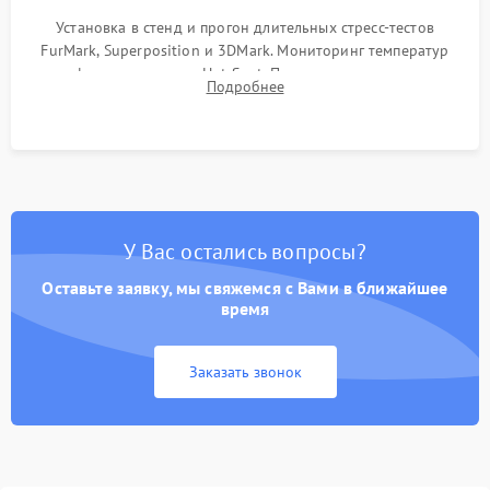
Установка в стенд и прогон длительных стресс-тестов
FurMark, Superposition и 3DMark. Мониторинг температур
графического чипа и Hot Spot. Проверка на отсутствие
Подробнее
артефактов изображения, вылетов драйвера и зависаний.
У Вас остались вопросы?
Оставьте заявку, мы свяжемся с Вами в ближайшее
время
Заказать звонок