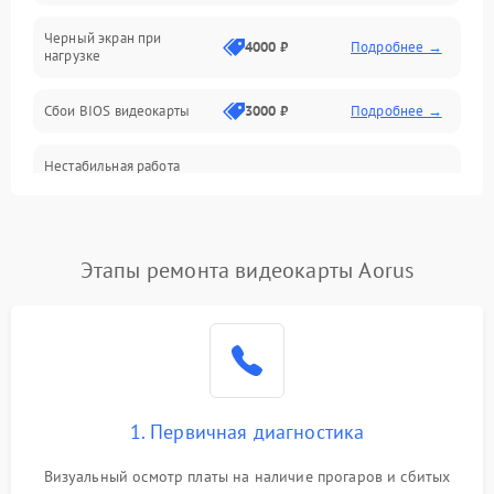
Питание
Черный экран при
4000 ₽
Подробнее →
нагрузке
Электропитание
Сбои BIOS видеокарты
3000 ₽
Подробнее →
ПО
Нестабильная работа
Электронные компоненты
после обновления
2000 ₽
Подробнее →
драйверов
Интерфейсы
Этапы ремонта видеокарты Aorus
Общие поломки
Система охлаждения
Экран (дисплей)
1. Первичная диагностика
Программные сбои
Визуальный осмотр платы на наличие прогаров и сбитых