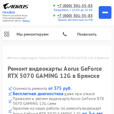
+7 (800) 301-55-83
Ежедневно, с 10:00 до 20:00
FIX-AORUS
+7 (800) 301-55-83
Ремонт устройств Aorus
Специализированный
Звонок бесплатный по РФ
cервисный центр г.
Брянск
Мы ремонтируем
Позвонить
янске
Ремонт видеокарты Aorus GeForce RTX 5070 GAMING 12G в Брянске
Ремонт видеокарты Aorus GeForce
RTX 5070 GAMING 12G в Брянске
от 375 руб.
Стоимость ремонта
Бесплатная диагностика
даже при отказе
Привезем и увезем видеокарту Aorus GeForce RTX
5070 GAMING 12G сами
Гарантия на наши работы по ремонту видеокарт
до 3-х лет
Aorus GeForce RTX 5070 GAMING 12G