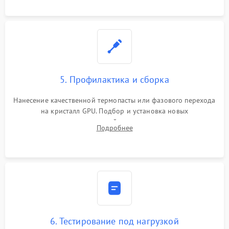
программатором.
5. Профилактика и сборка
Нанесение качественной термопасты или фазового перехода
на кристалл GPU. Подбор и установка новых
термопрокладок правильной толщины на память и цепи
Подробнее
питания. Монтаж радиатора и бэкплейта, подключение и
проверка кулеров.
6. Тестирование под нагрузкой