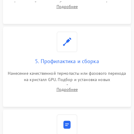
инфракрасной станции реболлинг или замена графического
Подробнее
чипа и дефектной памяти GDDR. Прошивка BIOS
программатором.
5. Профилактика и сборка
Нанесение качественной термопасты или фазового перехода
на кристалл GPU. Подбор и установка новых
термопрокладок правильной толщины на память и цепи
Подробнее
питания. Монтаж радиатора и бэкплейта, подключение и
проверка кулеров.