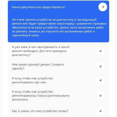
Какие документы вы предоставляете?
На этапе приема устройства на диагностику и последующий
ремонт вам будет предоставлен заказ-наряд с указанием страховых
обязательств на ваше устройство. Далее, после выполнения работ
по ремонту техники, вы получите акт выполненных работ и
гарантийный талон.
Я уже знаю в чем неисправность и какой
ремонт необходим. Для чего проводить
диагностику?
Мне нужен срочный ремонт. Сможете
сделать?
Я хочу, чтобы мое устройство
ремонтировали при мне.
Я хочу, чтобы мое устройство
ремонтировалось только оригинальными
запчастями.
Как я узнаю, что мое устройство готово?