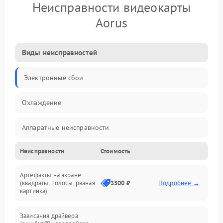
Неисправности видеокарты
Aorus
Виды неисправностей
Электронные сбои
Охлаждение
Аппаратные неисправности
Неисправности
Стоимость
Перегрев и термопроблемы
Артефакты на экране
Видео
(квадраты, полосы, рваная
3500 ₽
Подробнее →
картинка)
Программные ошибки
Зависания драйвера