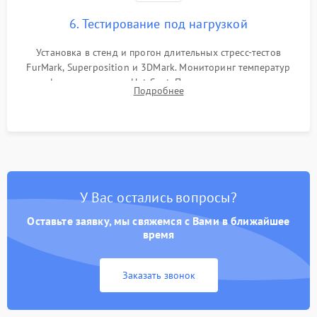
6. Тестирование под нагрузкой
Установка в стенд и прогон длительных стресс-тестов
FurMark, Superposition и 3DMark. Мониторинг температур
графического чипа и Hot Spot. Проверка на отсутствие
Подробнее
артефактов изображения, вылетов драйвера и зависаний.
У Вас остались вопросы?
Оставьте заявку, мы свяжемся с Вами в ближайшее
время
Заказать звонок