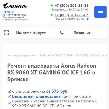
+7 (800) 301-55-83
Ежедневно, с 10:00 до 20:00
FIX-AORUS
+7 (800) 301-55-83
Ремонт устройств Aorus
Специализированный
Звонок бесплатный по РФ
cервисный центр г.
Брянск
Мы ремонтируем
Позвонить
е
Ремонт видеокарты Aorus Radeon RX 9060 XT GAMING OC ICE 16G в Брянск
Ремонт видеокарты Aorus Radeon
RX 9060 XT GAMING OC ICE 16G в
Брянске
от 375 руб.
Стоимость ремонта
Бесплатная диагностика
даже при отказе
Привезем и увезем видеокарту Aorus Radeon RX
9060 XT GAMING OC ICE 16G сами