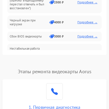
(ошибка “Видеодрайвер
Интерфейсные и коммуникационные проблемы
2500 ₽
Подробнее →
перестал отвечать и был
восстановлен”)
Питание
Черный экран при
4000 ₽
Подробнее →
нагрузке
Электропитание
Сбои BIOS видеокарты
3000 ₽
Подробнее →
ПО
Нестабильная работа
Электронные компоненты
после обновления
2000 ₽
Подробнее →
драйверов
Интерфейсы
Этапы ремонта видеокарты Aorus
Общие поломки
Система охлаждения
Экран (дисплей)
1. Первичная диагностика