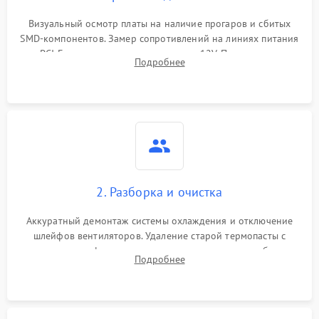
Программные сбои
Визуальный осмотр платы на наличие прогаров и сбитых
SMD-компонентов. Замер сопротивлений на линиях питания
Механические повреждения
PCI-E и дополнительных разъемах 12V. Проверка на
Подробнее
короткое замыкание основных дросселей питания GPU и
Режим работы
памяти.
ПО/Микропрограмма
2. Разборка и очистка
Аккуратный демонтаж системы охлаждения и отключение
шлейфов вентиляторов. Удаление старой термопасты с
кристалла графического чипа и термопрокладок с банок
Подробнее
памяти и зоны VRM. Очистка платы от пыли и окислов.