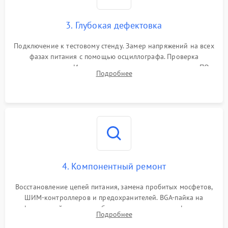
3. Глубокая дефектовка
Подключение к тестовому стенду. Замер напряжений на всех
фазах питания с помощью осциллографа. Проверка
инициализации. Использование специализированного ПО
Подробнее
MATS
4. Компонентный ремонт
Восстановление цепей питания, замена пробитых мосфетов,
ШИМ-контроллеров и предохранителей. BGA-пайка на
инфракрасной станции реболлинг или замена графического
Подробнее
чипа и дефектной памяти GDDR. Прошивка BIOS