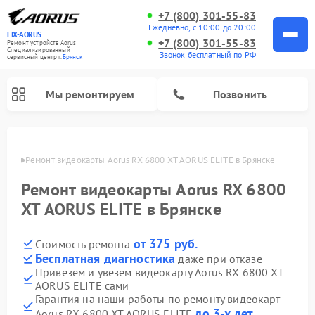
+7 (800) 301-55-83
Ежедневно, с 10:00 до 20:00
FIX-AORUS
+7 (800) 301-55-83
Ремонт устройств Aorus
Специализированный
Звонок бесплатный по РФ
cервисный центр г.
Брянск
Мы ремонтируем
Позвонить
янске
Ремонт видеокарты Aorus RX 6800 XT AORUS ELITE в Брянске
Ремонт видеокарты Aorus RX 6800
XT AORUS ELITE в Брянске
от 375 руб.
Стоимость ремонта
Бесплатная диагностика
даже при отказе
Привезем и увезем видеокарту Aorus RX 6800 XT
AORUS ELITE сами
Гарантия на наши работы по ремонту видеокарт
до 3-х лет
Aorus RX 6800 XT AORUS ELITE