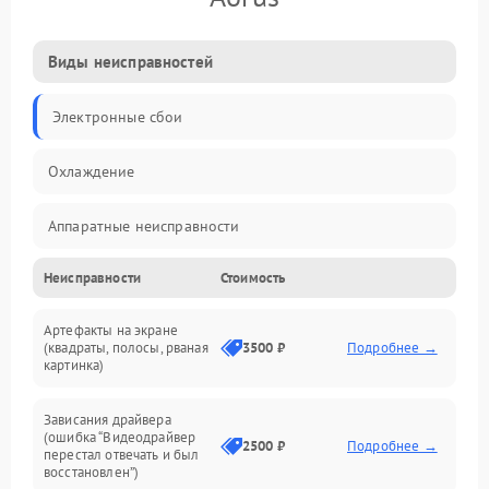
Виды неисправностей
Электронные сбои
Охлаждение
Аппаратные неисправности
Неисправности
Стоимость
Перегрев и термопроблемы
Артефакты на экране
Видео
(квадраты, полосы, рваная
3500 ₽
Подробнее →
картинка)
Программные ошибки
Зависания драйвера
(ошибка “Видеодрайвер
Интерфейсные и коммуникационные проблемы
2500 ₽
Подробнее →
перестал отвечать и был
восстановлен”)