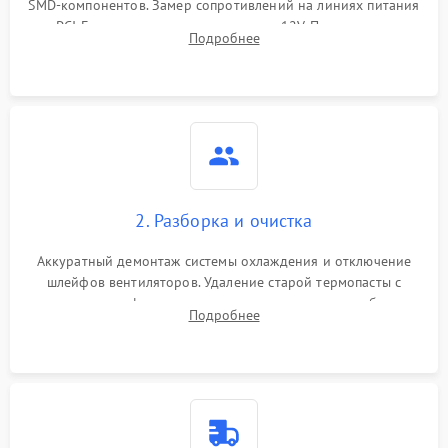
SMD-компонентов. Замер сопротивлений на линиях питания
Механические повреждения
PCI-E и дополнительных разъемах 12V. Проверка на
Подробнее
короткое замыкание основных дросселей питания GPU и
Режим работы
памяти.
ПО/Микропрограмма
2. Разборка и очистка
Аккуратный демонтаж системы охлаждения и отключение
шлейфов вентиляторов. Удаление старой термопасты с
кристалла графического чипа и термопрокладок с банок
Подробнее
памяти и зоны VRM. Очистка платы от пыли и окислов.