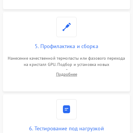
программатором.
5. Профилактика и сборка
Нанесение качественной термопасты или фазового перехода
на кристалл GPU. Подбор и установка новых
термопрокладок правильной толщины на память и цепи
Подробнее
питания. Монтаж радиатора и бэкплейта, подключение и
проверка кулеров.
6. Тестирование под нагрузкой