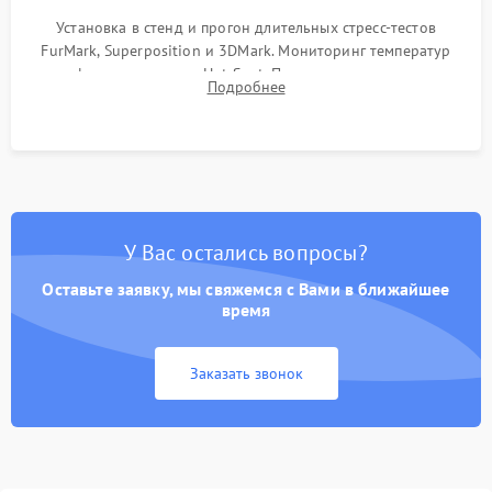
Установка в стенд и прогон длительных стресс-тестов
FurMark, Superposition и 3DMark. Мониторинг температур
графического чипа и Hot Spot. Проверка на отсутствие
Подробнее
артефактов изображения, вылетов драйвера и зависаний.
У Вас остались вопросы?
Оставьте заявку, мы свяжемся с Вами в ближайшее
время
Заказать звонок