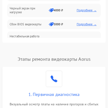
Питание
Черный экран при
4000 ₽
Подробнее →
нагрузке
Электропитание
Сбои BIOS видеокарты
3000 ₽
Подробнее →
ПО
Нестабильная работа
Электронные компоненты
после обновления
2000 ₽
Подробнее →
драйверов
Интерфейсы
Этапы ремонта видеокарты Aorus
Общие поломки
Система охлаждения
Экран (дисплей)
1. Первичная диагностика
Программные сбои
Визуальный осмотр платы на наличие прогаров и сбитых