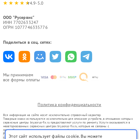
4.9-5.0
ООО "Русервис"
ИНН 7702633247
ОГРН 1077746335776
Поделиться в соц. сетях:
Мы принимаем
все формы оплаты
Политика конфиденциальности
Вся информация на сайте носит исключительно справочный характер.
Товарные знаки используются исключительно для описания устройств, в отношении которых
сервисные центры bry.aorus-fix.ru предоставляют услуги по ремонту. Услуги оказываются в
неавторизованных сервисных центрах bry.aorus-fix.ru, которые не связаны с
правообладателями товарных знаков или их официальными представителями.
Ремонт осуществляется для устройств, уже введенных в гражданский оборот в соответствии
Этот сайт использует файлы cookie. Вы можете
со статьей 1487 ГК РФ.