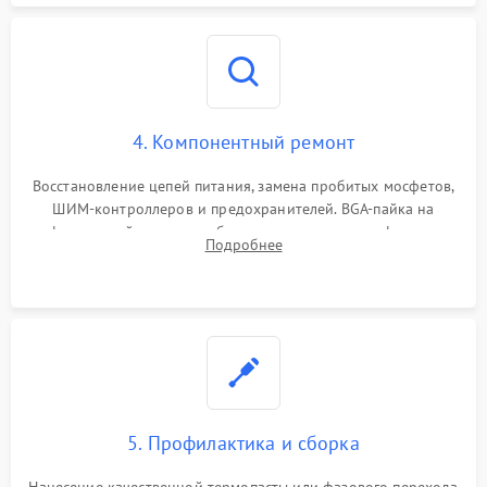
4. Компонентный ремонт
Восстановление цепей питания, замена пробитых мосфетов,
ШИМ-контроллеров и предохранителей. BGA-пайка на
инфракрасной станции реболлинг или замена графического
Подробнее
чипа и дефектной памяти GDDR. Прошивка BIOS
программатором.
5. Профилактика и сборка