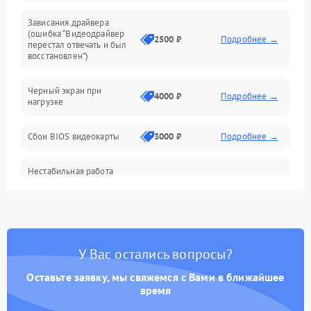
Программные ошибки
Зависания драйвера
(ошибка “Видеодрайвер
Интерфейсные и коммуникационные проблемы
2500 ₽
Подробнее →
перестал отвечать и был
восстановлен”)
Питание
Черный экран при
4000 ₽
Подробнее →
нагрузке
Электропитание
Сбои BIOS видеокарты
3000 ₽
Подробнее →
ПО
Нестабильная работа
Электронные компоненты
после обновления
2000 ₽
Подробнее →
драйверов
Интерфейсы
Общие поломки
У Вас остались вопросы?
Оставьте заявку, мы свяжемся с Вами в ближайшее
Система охлаждения
время