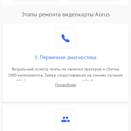
Этапы ремонта видеокарты Aorus
1. Первичная диагностика
Визуальный осмотр платы на наличие прогаров и сбитых
SMD-компонентов. Замер сопротивлений на линиях питания
PCI-E и дополнительных разъемах 12V. Проверка на
Подробнее
короткое замыкание основных дросселей питания GPU и
памяти.