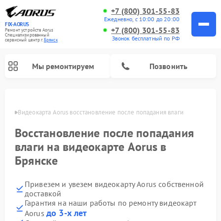
+7 (800) 301-55-83
Ежедневно, с 10:00 до 20:00
FIX-AORUS
+7 (800) 301-55-83
Ремонт устройств Aorus
Специализированный
Звонок бесплатный по РФ
cервисный центр г.
Брянск
Мы ремонтируем
Позвонить
янске
Видеокарта Aorus восстановление после попадания влаги
Восстановление после попадания
влаги на видеокарте Aorus в
Брянске
Привезем и увезем видеокарту Aorus собственной
доставкой
Гарантия на наши работы по ремонту видеокарт
до 3-х лет
Aorus