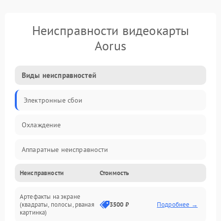
Неисправности видеокарты
Aorus
Виды неисправностей
Электронные сбои
Охлаждение
Аппаратные неисправности
Неисправности
Стоимость
Перегрев и термопроблемы
Артефакты на экране
Видео
(квадраты, полосы, рваная
3500 ₽
Подробнее →
картинка)