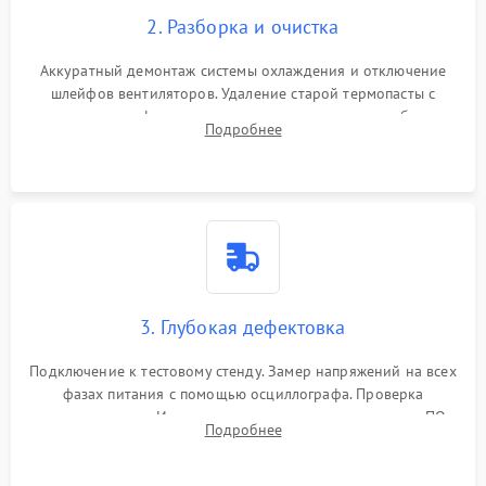
2. Разборка и очистка
Аккуратный демонтаж системы охлаждения и отключение
шлейфов вентиляторов. Удаление старой термопасты с
кристалла графического чипа и термопрокладок с банок
Подробнее
памяти и зоны VRM. Очистка платы от пыли и окислов.
3. Глубокая дефектовка
Подключение к тестовому стенду. Замер напряжений на всех
фазах питания с помощью осциллографа. Проверка
инициализации. Использование специализированного ПО
Подробнее
MATS