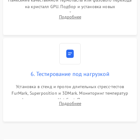
Нанесение качественной термопасты или фазового перехода
на кристалл GPU. Подбор и установка новых
термопрокладок правильной толщины на память и цепи
Подробнее
питания. Монтаж радиатора и бэкплейта, подключение и
проверка кулеров.
6. Тестирование под нагрузкой
Установка в стенд и прогон длительных стресс-тестов
FurMark, Superposition и 3DMark. Мониторинг температур
графического чипа и Hot Spot. Проверка на отсутствие
Подробнее
артефактов изображения, вылетов драйвера и зависаний.