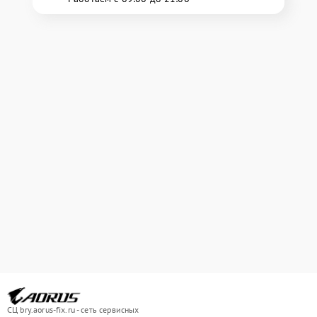
СЦ bry.aorus-fix.ru - сеть сервисных