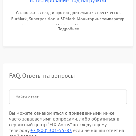
6. Тестирование под нагрузкой
Установка в стенд и прогон длительных стресс-тестов
FurMark, Superposition и 3DMark. Мониторинг температур
графического чипа и Hot Spot. Проверка на отсутствие
Подробнее
артефактов изображения, вылетов драйвера и зависаний.
FAQ. Ответы на вопросы
Вы можете ознакомиться с приведенными ниже
часто задаваемыми вопросами, либо обратиться в
сервисный центр “FIX-Aorus” по следующему
телефону
+7 (800) 301-55-83
если не нашли ответ на