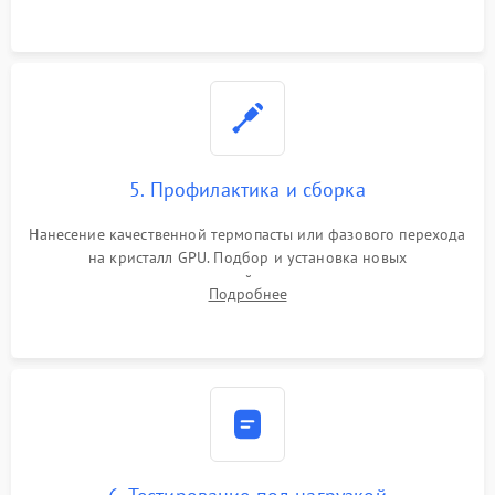
программатором.
5. Профилактика и сборка
Нанесение качественной термопасты или фазового перехода
на кристалл GPU. Подбор и установка новых
термопрокладок правильной толщины на память и цепи
Подробнее
питания. Монтаж радиатора и бэкплейта, подключение и
проверка кулеров.