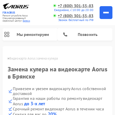
+7 (800) 301-55-83
Ежедневно, с 10:00 до 20:00
FIX-AORUS
+7 (800) 301-55-83
Ремонт устройств Aorus
Специализированный
Звонок бесплатный по РФ
cервисный центр г.
Брянск
Мы ремонтируем
Позвонить
янске
Видеокарта Aorus замена кулера
Замена кулера на видеокарте Aorus
в Брянске
Привезем и увезем видеокарту Aorus собственной
доставкой
Гарантия на наши работы по ремонту видеокарт
до 3-х лет
Aorus
Срочный ремонт видеокарт Aorus в течении часа
20%
Скидка для вас до