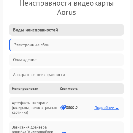
Неисправности видеокарты
Aorus
Виды неисправностей
Электронные сбои
Охлаждение
Аппаратные неисправности
Неисправности
Стоимость
Перегрев и термопроблемы
Артефакты на экране
Видео
(квадраты, полосы, рваная
3500 ₽
Подробнее →
картинка)
Программные ошибки
Зависания драйвера
(ошибка “Видеодрайвер