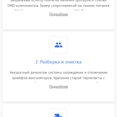
Визуальный осмотр платы на наличие прогаров и сбитых
SMD-компонентов. Замер сопротивлений на линиях питания
PCI-E и дополнительных разъемах 12V. Проверка на
Подробнее
короткое замыкание основных дросселей питания GPU и
памяти.
2. Разборка и очистка
Аккуратный демонтаж системы охлаждения и отключение
шлейфов вентиляторов. Удаление старой термопасты с
кристалла графического чипа и термопрокладок с банок
Подробнее
памяти и зоны VRM. Очистка платы от пыли и окислов.