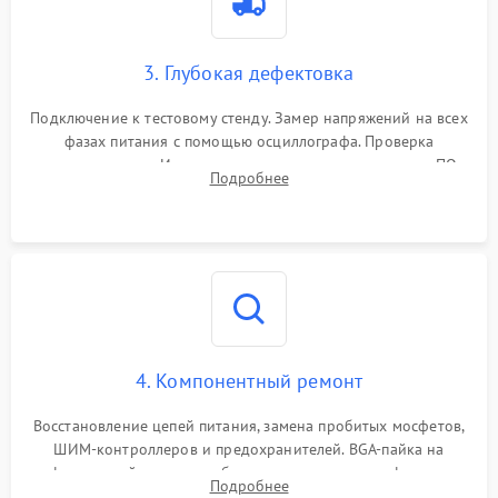
3. Глубокая дефектовка
Подключение к тестовому стенду. Замер напряжений на всех
фазах питания с помощью осциллографа. Проверка
инициализации. Использование специализированного ПО
Подробнее
MATS
4. Компонентный ремонт
Восстановление цепей питания, замена пробитых мосфетов,
ШИМ-контроллеров и предохранителей. BGA-пайка на
инфракрасной станции реболлинг или замена графического
Подробнее
чипа и дефектной памяти GDDR. Прошивка BIOS