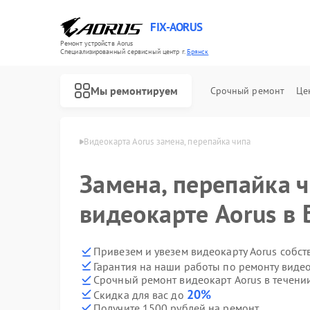
FIX-AORUS
Ремонт устройств Aorus
Специализированный cервисный центр г.
Брянск
Мы ремонтируем
Срочный ремонт
Це
арт Aorus в Брянске
Видеокарта Aorus замена, перепайка чипа
Замена, перепайка ч
Ремонт материнских плат Aorus
видеокарте Aorus в 
Привезем и увезем видеокарту Aorus собс
Гарантия на наши работы по ремонту виде
Срочный ремонт видеокарт Aorus в течени
20%
Скидка для вас до
Получите 1500 рублей на ремонт