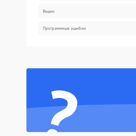
Видео
Программные ошибки
Интерфейсные и коммуникационные
проблемы
Питание
?
Электропитание
ПО
Электронные компоненты
Интерфейсы