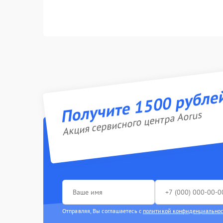
Получите 1500 рубле
Акция сервисного центра Aorus
Отправляя, Вы соглашаетесь с
политикой конфиденциально